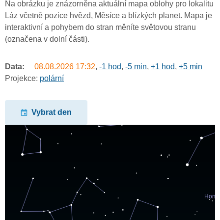
Na obrázku je znázorněna aktuální mapa oblohy pro lokalitu
Láz včetně pozice hvězd, Měsíce a blízkých planet. Mapa je
interaktivní a pohybem do stran měníte světovou stranu
(označena v dolní části).
Data:
08.08.2026
17:32
,
-1 hod
,
-5 min
,
+1 hod
,
+5 min
Projekce:
polární
Vybrat den
undefined
undefined