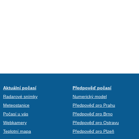
Aktuální počasí
Předpověď počasí
Radarové snímky
Numerický model
Meteostanice
Předpověď pro Prahu
Počasí u vás
Předpověď pro Brno
Webkamery
Předpověď pro Ostravu
Teplotní mapa
Předpověď pro Plzeň