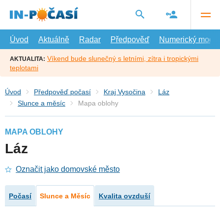
Přejít
na
hlavní
obsah
Úvod
Aktuálně
Radar
Předpověď
Numerický model
Víkend bude slunečný s letními, zítra i tropickými
AKTUALITA:
teplotami
Úvod
Předpověď počasí
Kraj Vysočina
Láz
Slunce a měsíc
Mapa oblohy
MAPA OBLOHY
Láz
Označit jako domovské město
Počasí
Slunce a Měsíc
Kvalita ovzduší