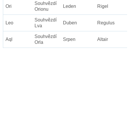
Souhvězdí
Ori
Leden
Rigel
Orionu
Souhvězdí
Leo
Duben
Regulus
Lva
Souhvězdí
Aql
Srpen
Altair
Orla