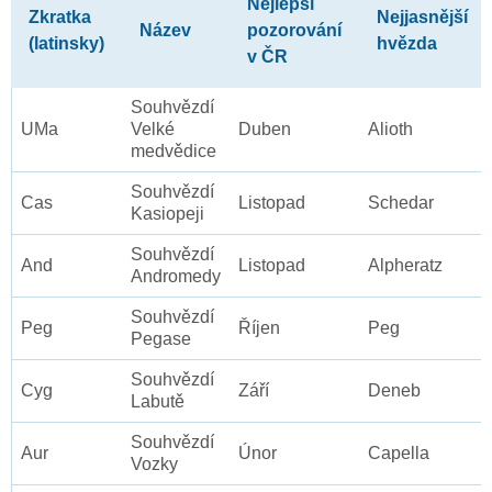
Nejlepší
Zkratka
Nejjasnější
Název
pozorování
(latinsky)
hvězda
v ČR
Souhvězdí
UMa
Velké
Duben
Alioth
medvědice
Souhvězdí
Cas
Listopad
Schedar
Kasiopeji
Souhvězdí
And
Listopad
Alpheratz
Andromedy
Souhvězdí
Peg
Říjen
Peg
Pegase
Souhvězdí
Cyg
Září
Deneb
Labutě
Souhvězdí
Aur
Únor
Capella
Vozky