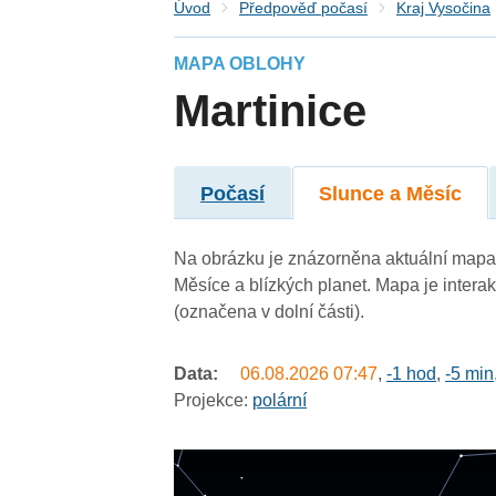
Úvod
Předpověď počasí
Kraj Vysočina
MAPA OBLOHY
Martinice
Počasí
Slunce a Měsíc
Na obrázku je znázorněna aktuální mapa o
Měsíce a blízkých planet. Mapa je intera
(označena v dolní části).
Data:
06.08.2026
07:47
,
-1 hod
,
-5 min
Projekce:
polární
undefined
undefined