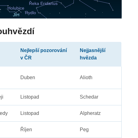
ouhvězdí
Nejlepší pozorování
Nejjasnější
v ČR
hvězda
Duben
Alioth
ji
Listopad
Schedar
edy
Listopad
Alpheratz
Říjen
Peg