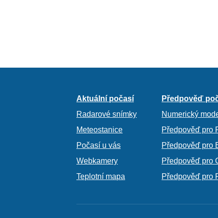
Aktuální počasí
Předpověď poč
Radarové snímky
Numerický mode
Meteostanice
Předpověď pro 
Počasí u vás
Předpověď pro 
Webkamery
Předpověď pro 
Teplotní mapa
Předpověď pro 