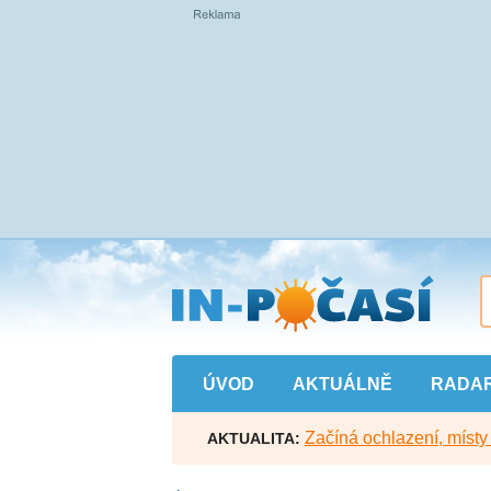
Přejít
na
hlavní
obsah
ÚVOD
AKTUÁLNĚ
RADA
Začíná ochlazení, míst
AKTUALITA: