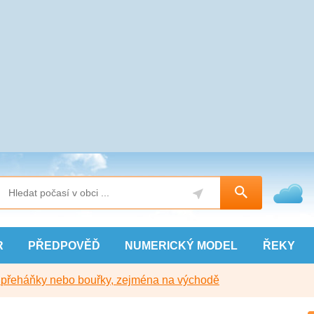
R
PŘEDPOVĚĎ
NUMERICKÝ
MODEL
ŘEKY
y přeháňky nebo bouřky, zejména na východě