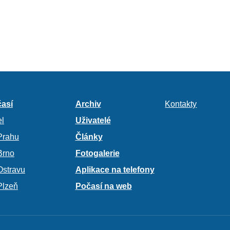
así
Archiv
Kontakty
l
Uživatelé
Prahu
Články
Brno
Fotogalerie
Ostravu
Aplikace na telefony
Plzeň
Počasí na web