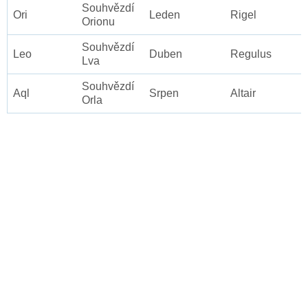
Souhvězdí
Ori
Leden
Rigel
Orionu
Souhvězdí
Leo
Duben
Regulus
Lva
Souhvězdí
Aql
Srpen
Altair
Orla