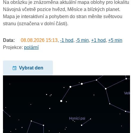
Na obrázku je znázorněna aktuální mapa oblohy pro lokalitu
Návojná včetně pozice hvězd, Měsíce a blízkých planet.
Mapa je interaktivní a pohybem do stran měníte světovou
stranu (označena v dolní části).
Data:
08.08.2026
15:13
,
-1 hod
,
-5 min
,
+1 hod
,
+5 min
Projekce:
polární
Vybrat den
undefined
undefined