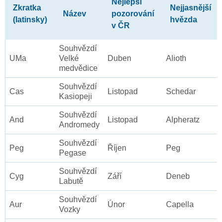
Nejlepší
Zkratka
Nejjasnější
Název
pozorování
(latinsky)
hvězda
v ČR
Souhvězdí
UMa
Velké
Duben
Alioth
medvědice
Souhvězdí
Cas
Listopad
Schedar
Kasiopeji
Souhvězdí
And
Listopad
Alpheratz
Andromedy
Souhvězdí
Peg
Říjen
Peg
Pegase
Souhvězdí
Cyg
Září
Deneb
Labutě
Souhvězdí
Aur
Únor
Capella
Vozky