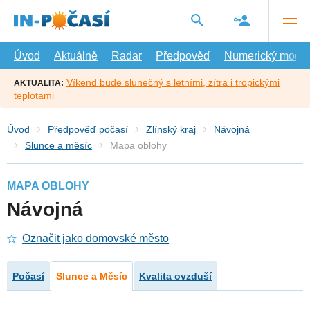
Přejít
na
hlavní
obsah
Úvod
Aktuálně
Radar
Předpověď
Numerický model
Víkend bude slunečný s letními, zítra i tropickými
AKTUALITA:
teplotami
Úvod
Předpověď počasí
Zlínský kraj
Návojná
Slunce a měsíc
Mapa oblohy
MAPA OBLOHY
Návojná
Označit jako domovské město
Počasí
Slunce a Měsíc
Kvalita ovzduší