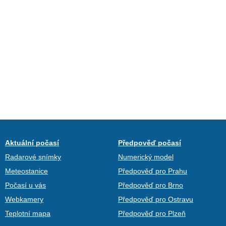
Aktuální počasí
Předpověď počasí
Radarové snímky
Numerický model
Meteostanice
Předpověď pro Prahu
Počasí u vás
Předpověď pro Brno
Webkamery
Předpověď pro Ostravu
Teplotní mapa
Předpověď pro Plzeň