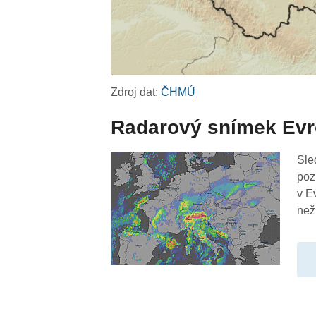
Zdroj dat:
ČHMÚ
Radarový snímek Ev
Sle
poz
v E
než