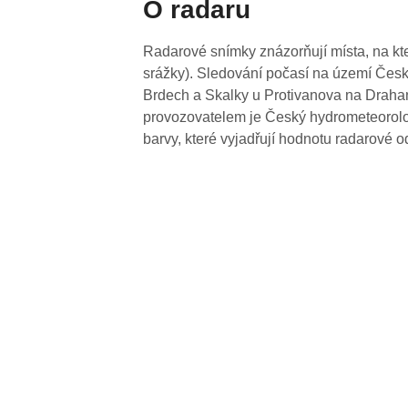
O radaru
Radarové snímky znázorňují místa, na kte
srážky). Sledování počasí na území Česk
Brdech a Skalky u Protivanova na Drahan
provozovatelem je Český hydrometeorolog
barvy, které vyjadřují hodnotu radarové o