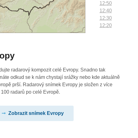
12:50
12:40
12:30
12:20
12:10
12:00
11:50
ropy
11:40
11:30
11:20
dujte radarový kompozit celé Evropy. Snadno tak
11:10
náte odkud se k nám chystají srážky nebo kde aktuálně
11:00
vropě prší. Radarový snímek Evropy je složen z více
10:50
 100 radarů po celé Evropě.
10:40
10:30
Zobrazit snímek Evropy
10:20
10:10
10:00
09:50