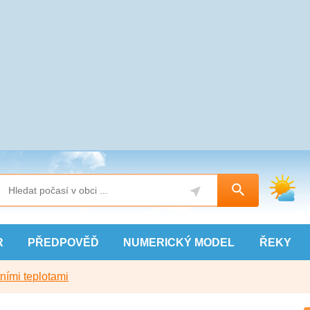
R
PŘEDPOVĚĎ
NUMERICKÝ
MODEL
ŘEKY
ními teplotami