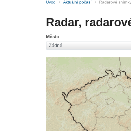
Úvod
Aktuální počasí
Radarové snímky
Radar, radarov
Město