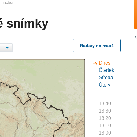
, radar
é snímky
Radary na mapě
Dnes
Čtvrtek
Středa
Úterý
13:40
13:30
13:20
13:10
13:00