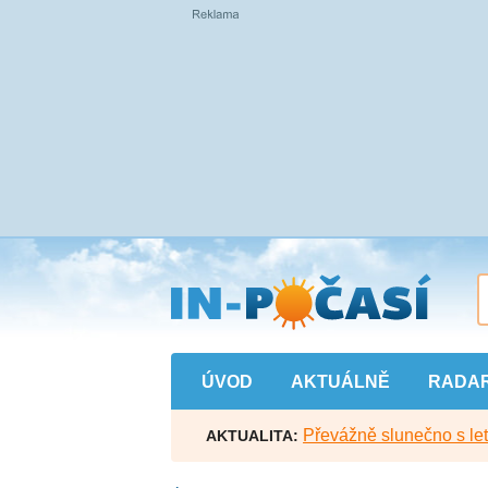
Přejít
na
hlavní
obsah
ÚVOD
AKTUÁLNĚ
RADA
Převážně slunečno s let
AKTUALITA: