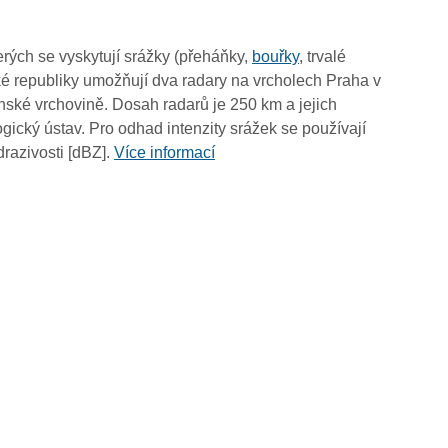
09:40
09:30
rých se vyskytují srážky (přeháňky,
bouřky
, trvalé
09:20
é republiky umožňují dva radary na vrcholech Praha v
09:10
ské vrchovině. Dosah radarů je 250 km a jejich
09:00
ický ústav. Pro odhad intenzity srážek se používají
08:50
drazivosti [dBZ].
Více informací
08:40
08:30
08:20
08:10
08:00
07:50
07:40
07:30
07:20
07:10
07:00
06:50