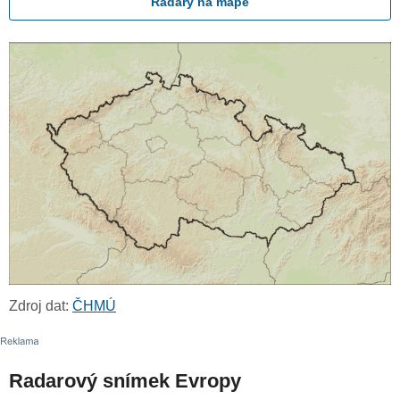
Radary na mapě
Zdroj dat:
ČHMÚ
Radarový snímek Evropy