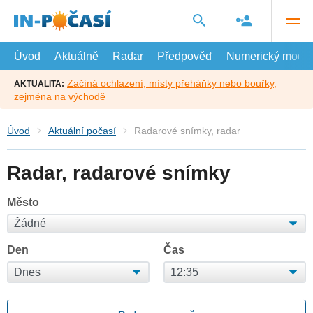
Přejít
na
hlavní
obsah
Úvod
Aktuálně
Radar
Předpověď
Numerický model
Začíná ochlazení, místy přeháňky nebo bouřky,
AKTUALITA:
zejména na východě
Úvod
Aktuální počasí
Radarové snímky, radar
Radar, radarové snímky
Město
Den
Čas