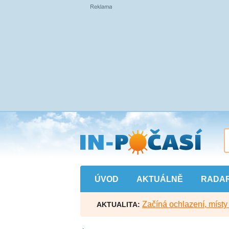
Přejít
na
hlavní
obsah
ÚVOD
AKTUÁLNĚ
RADA
Začíná ochlazení, míst
AKTUALITA: