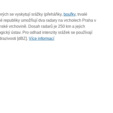
18:05
17:55
rých se vyskytují srážky (přeháňky,
bouřky
, trvalé
17:45
é republiky umožňují dva radary na vrcholech Praha v
17:35
ské vrchovině. Dosah radarů je 250 km a jejich
17:25
ický ústav. Pro odhad intenzity srážek se používají
17:15
drazivosti [dBZ].
Více informací
17:05
16:55
16:45
16:35
16:25
16:15
16:05
15:55
15:45
15:35
15:25
15:15