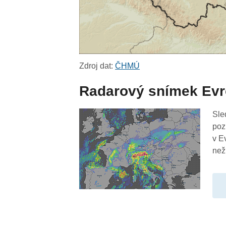
Zdroj dat:
ČHMÚ
Radarový snímek Ev
Sle
poz
v E
než