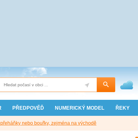
R
PŘEDPOVĚĎ
NUMERICKÝ
MODEL
ŘEKY
y přeháňky nebo bouřky, zejména na východě