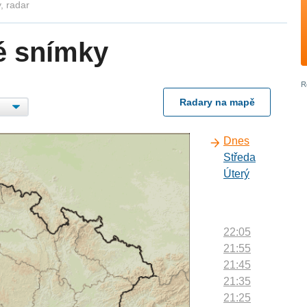
, radar
é snímky
Radary na mapě
Dnes
Středa
Úterý
22:05
21:55
21:45
21:35
21:25