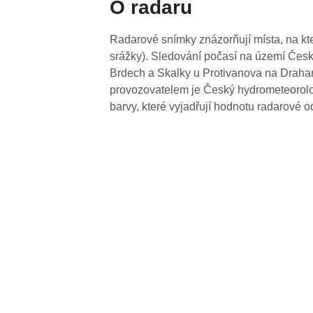
O radaru
Radarové snímky znázorňují místa, na kte
srážky). Sledování počasí na území Česk
Brdech a Skalky u Protivanova na Drahan
provozovatelem je Český hydrometeorolog
barvy, které vyjadřují hodnotu radarové o