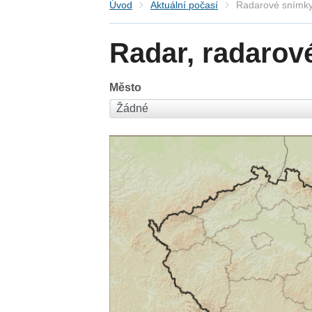
Úvod
Aktuální počasí
Radarové snímky
Radar, radarov
Město