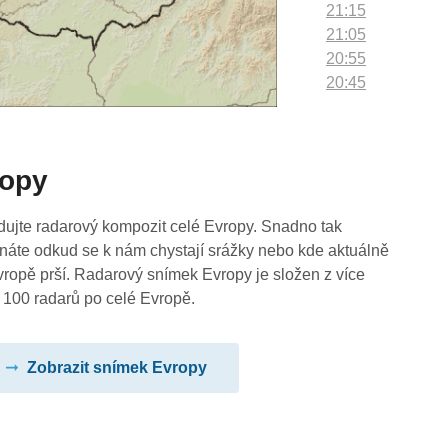
21:15
21:05
20:55
20:45
20:35
20:25
20:15
ropy
20:05
19:55
19:45
dujte radarový kompozit celé Evropy. Snadno tak
19:35
náte odkud se k nám chystají srážky nebo kde aktuálně
19:25
vropě prší. Radarový snímek Evropy je složen z více
19:15
 100 radarů po celé Evropě.
19:05
18:55
Zobrazit snímek Evropy
18:45
18:35
18:25
18:15