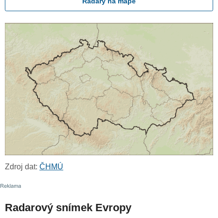
Radary na mapě
Zdroj dat:
ČHMÚ
Radarový snímek Evropy