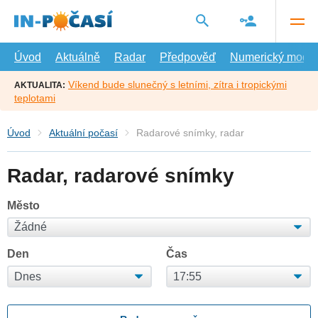
Přejít
na
hlavní
obsah
Úvod
Aktuálně
Radar
Předpověď
Numerický model
Víkend bude slunečný s letními, zítra i tropickými
AKTUALITA:
teplotami
Úvod
Aktuální počasí
Radarové snímky, radar
Radar, radarové snímky
Město
Den
Čas