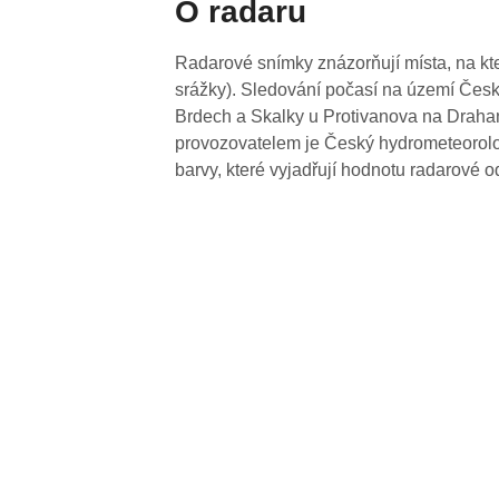
O radaru
Radarové snímky znázorňují místa, na kte
srážky). Sledování počasí na území Česk
Brdech a Skalky u Protivanova na Drahan
provozovatelem je Český hydrometeorolog
barvy, které vyjadřují hodnotu radarové o