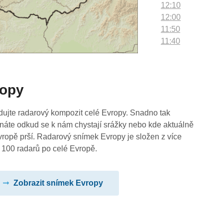
12:10
12:00
11:50
11:40
11:30
11:20
11:10
ropy
11:00
10:50
10:40
dujte radarový kompozit celé Evropy. Snadno tak
10:30
náte odkud se k nám chystají srážky nebo kde aktuálně
10:20
vropě prší. Radarový snímek Evropy je složen z více
10:10
 100 radarů po celé Evropě.
10:00
09:50
Zobrazit snímek Evropy
09:40
09:30
09:20
09:10