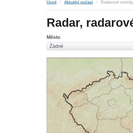
Úvod
Aktuální počasí
Radarové snímky
Radar, radarov
Město