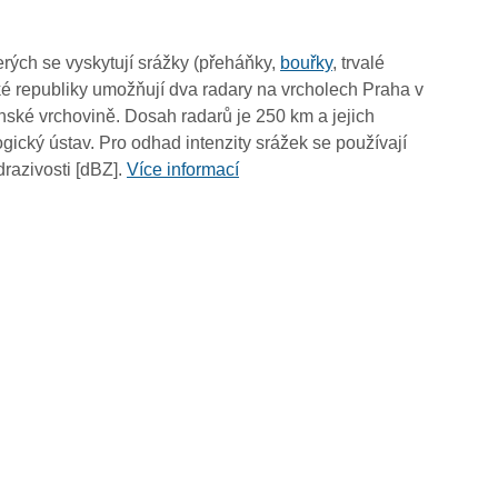
09:00
08:50
rých se vyskytují srážky (přeháňky,
bouřky
, trvalé
08:40
é republiky umožňují dva radary na vrcholech Praha v
08:30
ské vrchovině. Dosah radarů je 250 km a jejich
08:20
ický ústav. Pro odhad intenzity srážek se používají
08:10
drazivosti [dBZ].
Více informací
08:00
07:50
07:40
07:30
07:20
07:10
07:00
06:50
06:40
06:30
06:20
06:10