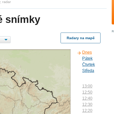
, radar
é snímky
Radary na mapě
Dnes
Pátek
Čtvrtek
Středa
13:00
12:50
12:40
12:30
12:20