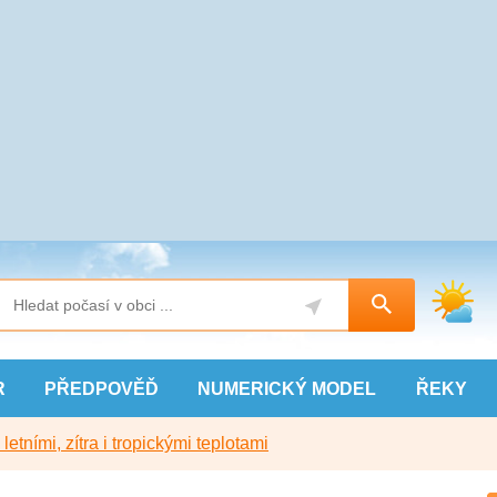
R
PŘEDPOVĚĎ
NUMERICKÝ
MODEL
ŘEKY
etními, zítra i tropickými teplotami