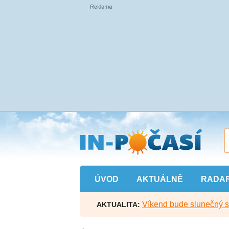
Přejít
na
hlavní
obsah
ÚVOD
AKTUÁLNĚ
RADA
Víkend bude slunečný s l
AKTUALITA: