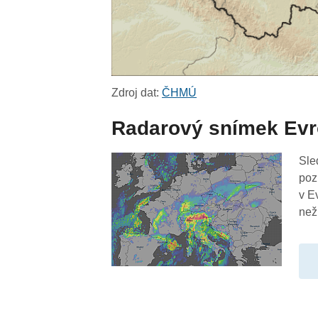
Zdroj dat:
ČHMÚ
Radarový snímek Ev
Sle
poz
v E
než