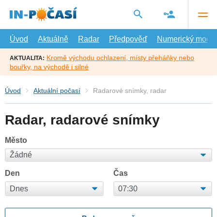
Přejít
na
hlavní
obsah
Úvod
Aktuálně
Radar
Předpověď
Numerický model
Kromě východu ochlazení, místy přeháňky nebo
AKTUALITA:
bouřky, na východě i silné
Úvod
Aktuální počasí
Radarové snímky, radar
Radar, radarové snímky
Město
Den
Čas