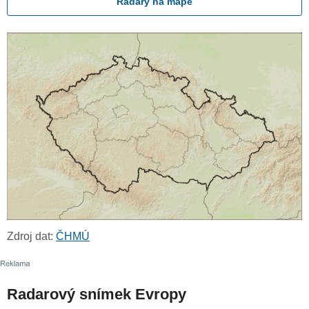
Radary na mapě
Zdroj dat:
ČHMÚ
Radarový snímek Evropy