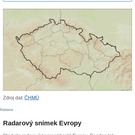
Zdroj dat:
ČHMÚ
Radarový snímek Evropy