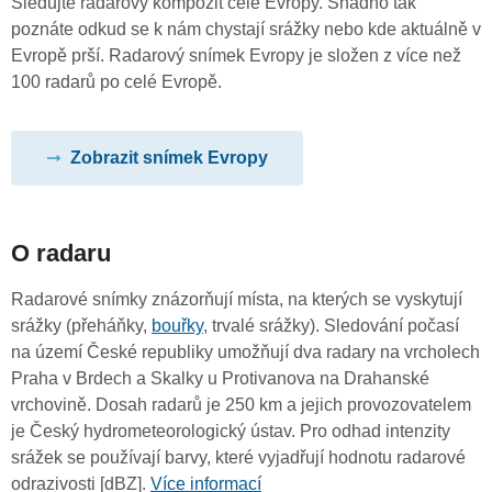
Sledujte radarový kompozit celé Evropy. Snadno tak
poznáte odkud se k nám chystají srážky nebo kde aktuálně v
Evropě prší. Radarový snímek Evropy je složen z více než
100 radarů po celé Evropě.
Zobrazit snímek Evropy
O radaru
Radarové snímky znázorňují místa, na kterých se vyskytují
srážky (přeháňky,
bouřky
, trvalé srážky). Sledování počasí
na území České republiky umožňují dva radary na vrcholech
Praha v Brdech a Skalky u Protivanova na Drahanské
vrchovině. Dosah radarů je 250 km a jejich provozovatelem
je Český hydrometeorologický ústav. Pro odhad intenzity
srážek se používají barvy, které vyjadřují hodnotu radarové
odrazivosti [dBZ].
Více informací