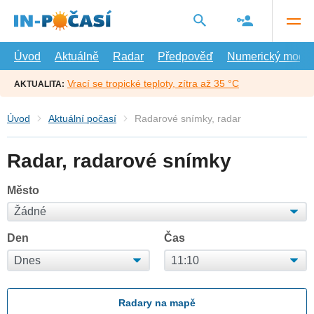
Přejít
na
hlavní
obsah
Úvod
Aktuálně
Radar
Předpověď
Numerický model
Vrací se tropické teploty, zítra až 35 °C
AKTUALITA:
Úvod
Aktuální počasí
Radarové snímky, radar
Radar, radarové snímky
Město
Den
Čas
Radary na mapě