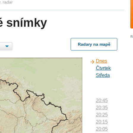
, radar
é snímky
Radary na mapě
Dnes
Čtvrtek
Středa
20:45
20:35
20:25
20:15
20:05