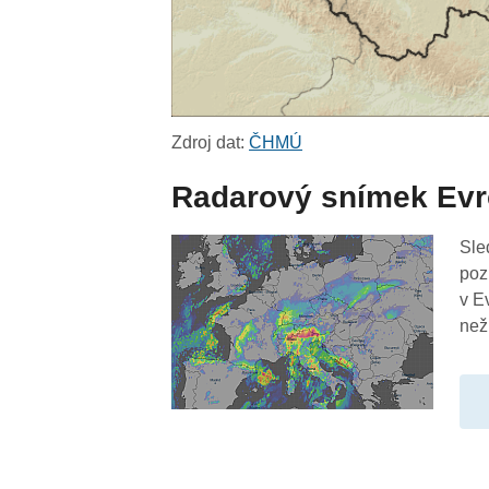
Zdroj dat:
ČHMÚ
Radarový snímek Ev
Sle
poz
v E
než