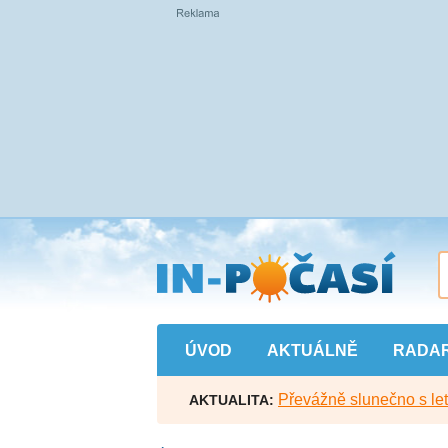
Přejít
na
hlavní
obsah
ÚVOD
AKTUÁLNĚ
RADA
Převážně slunečno s let
AKTUALITA: