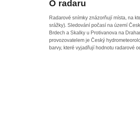
O radaru
Radarové snímky znázorňují místa, na kte
srážky). Sledování počasí na území Česk
Brdech a Skalky u Protivanova na Drahan
provozovatelem je Český hydrometeorolog
barvy, které vyjadřují hodnotu radarové o