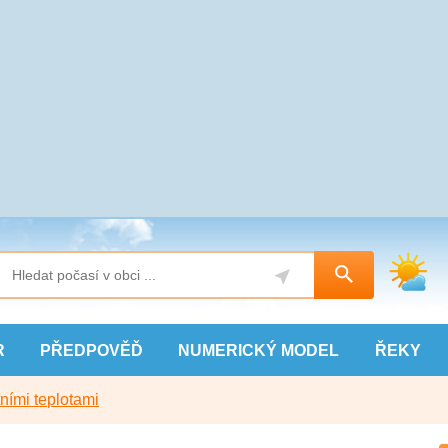
R
PŘEDPOVĚĎ
NUMERICKÝ
MODEL
ŘEKY
ními teplotami