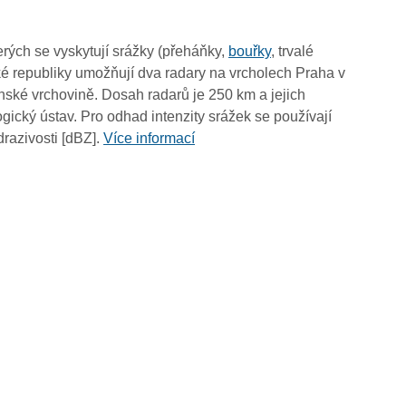
16:45
16:35
rých se vyskytují srážky (přeháňky,
bouřky
, trvalé
16:25
é republiky umožňují dva radary na vrcholech Praha v
16:15
ské vrchovině. Dosah radarů je 250 km a jejich
16:05
ický ústav. Pro odhad intenzity srážek se používají
15:55
drazivosti [dBZ].
Více informací
15:45
15:35
15:25
15:15
15:05
14:55
14:45
14:35
14:25
14:15
14:05
13:55