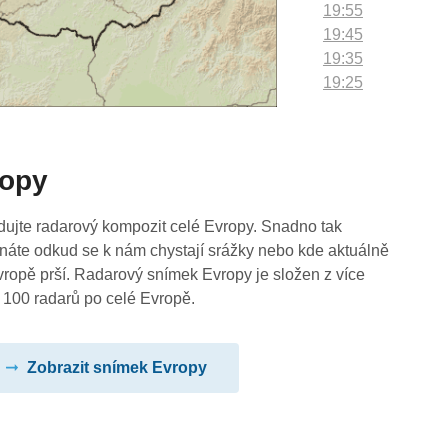
19:55
19:45
19:35
19:25
19:15
19:05
18:55
ropy
18:45
18:35
18:25
dujte radarový kompozit celé Evropy. Snadno tak
18:15
náte odkud se k nám chystají srážky nebo kde aktuálně
18:05
vropě prší. Radarový snímek Evropy je složen z více
17:55
 100 radarů po celé Evropě.
17:45
17:35
Zobrazit snímek Evropy
17:25
17:15
17:05
16:55