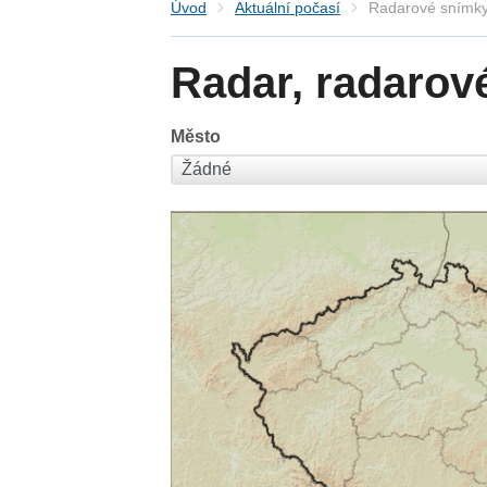
Úvod
Aktuální počasí
Radarové snímky
Radar, radarov
Město