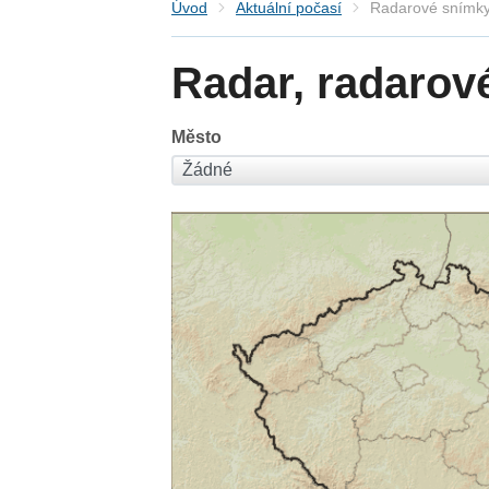
Úvod
Aktuální počasí
Radarové snímky
Radar, radarov
Město