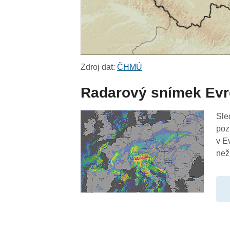
Zdroj dat:
ČHMÚ
Radarový snímek Ev
Sle
poz
v E
než