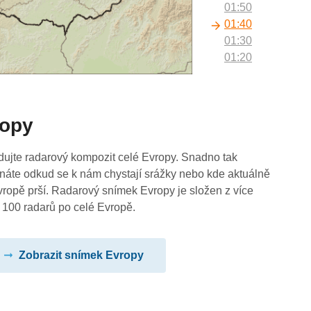
01:50
01:40
01:30
01:20
01:10
01:00
00:50
ropy
00:40
00:30
00:20
dujte radarový kompozit celé Evropy. Snadno tak
00:10
náte odkud se k nám chystají srážky nebo kde aktuálně
00:00
vropě prší. Radarový snímek Evropy je složen z více
 100 radarů po celé Evropě.
Zobrazit snímek Evropy