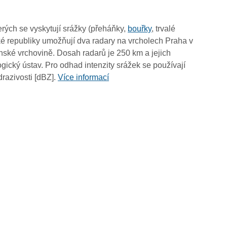
rých se vyskytují srážky (přeháňky,
bouřky
, trvalé
é republiky umožňují dva radary na vrcholech Praha v
ské vrchovině. Dosah radarů je 250 km a jejich
ický ústav. Pro odhad intenzity srážek se používají
drazivosti [dBZ].
Více informací