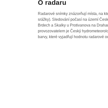
O radaru
Radarové snímky znázorňují místa, na kte
srážky). Sledování počasí na území Česk
Brdech a Skalky u Protivanova na Drahan
provozovatelem je Český hydrometeorolog
barvy, které vyjadřují hodnotu radarové o