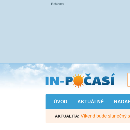
Přejít
na
hlavní
obsah
ÚVOD
AKTUÁLNĚ
RADA
Víkend bude slunečný s l
AKTUALITA: