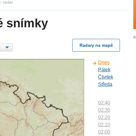
, radar
é snímky
Radary na mapě
Dnes
Pátek
Čtvrtek
Středa
02:40
02:30
02:20
02:10
02:00