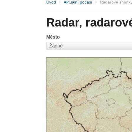
Úvod
Aktuální počasí
Radarové snímky
Radar, radarov
Město