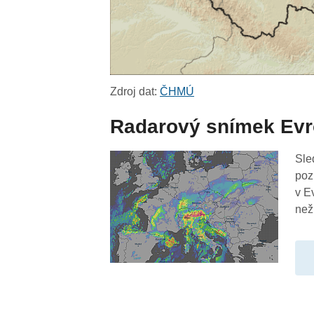
Zdroj dat:
ČHMÚ
Radarový snímek Ev
Sle
poz
v E
než