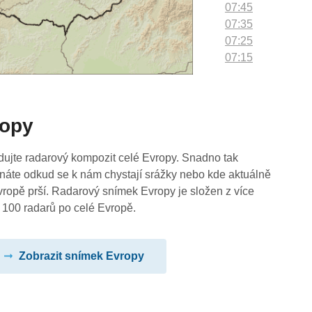
07:45
07:35
07:25
07:15
07:05
06:55
06:45
ropy
06:35
06:25
06:15
dujte radarový kompozit celé Evropy. Snadno tak
06:05
náte odkud se k nám chystají srážky nebo kde aktuálně
05:55
vropě prší. Radarový snímek Evropy je složen z více
05:45
 100 radarů po celé Evropě.
05:35
05:25
Zobrazit snímek Evropy
05:15
05:05
04:55
04:45