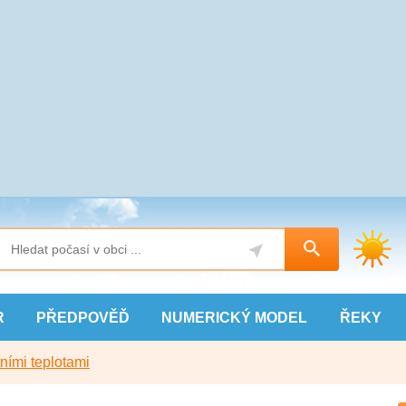
R
PŘEDPOVĚĎ
NUMERICKÝ
MODEL
ŘEKY
ními teplotami