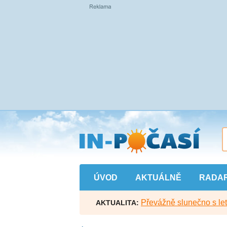
Přejít
na
hlavní
obsah
ÚVOD
AKTUÁLNĚ
RADA
Převážně slunečno s let
AKTUALITA: