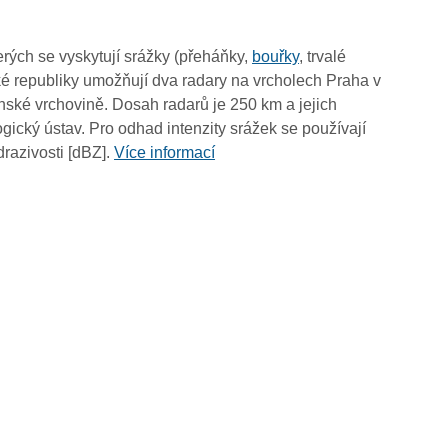
04:35
04:25
rých se vyskytují srážky (přeháňky,
bouřky
, trvalé
04:15
é republiky umožňují dva radary na vrcholech Praha v
04:05
ské vrchovině. Dosah radarů je 250 km a jejich
03:55
ický ústav. Pro odhad intenzity srážek se používají
03:45
drazivosti [dBZ].
Více informací
03:35
03:25
03:15
03:05
02:55
02:45
02:35
02:25
02:15
02:05
01:55
01:45