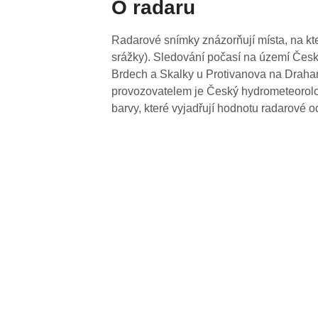
O radaru
Radarové snímky znázorňují místa, na kte
srážky). Sledování počasí na území Česk
Brdech a Skalky u Protivanova na Drahan
provozovatelem je Český hydrometeorolog
barvy, které vyjadřují hodnotu radarové o