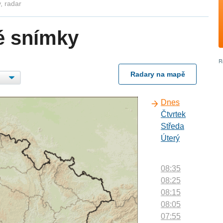
, radar
é snímky
Radary na mapě
Dnes
Čtvrtek
Středa
Úterý
08:35
08:25
08:15
08:05
07:55