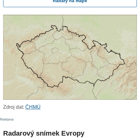
Radary na mapě
Zdroj dat:
ČHMÚ
Radarový snímek Evropy