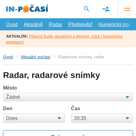
Přejít
na
hlavní
obsah
Úvod
Aktuálně
Radar
Předpověď
Numerický model
Víkend bude slunečný s letními, zítra i tropickými
AKTUALITA:
teplotami
Úvod
Aktuální počasí
Radarové snímky, radar
Radar, radarové snímky
Město
Den
Čas