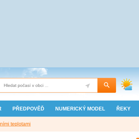
R
PŘEDPOVĚĎ
NUMERICKÝ
MODEL
ŘEKY
ními teplotami