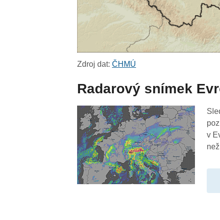
Zdroj dat:
ČHMÚ
Radarový snímek Ev
Sle
poz
v E
než