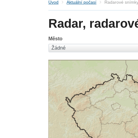
Úvod
Aktuální počasí
Radarové snímky
Radar, radarov
Město