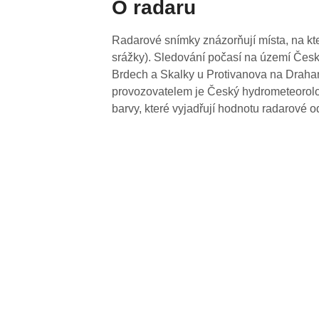
O radaru
Radarové snímky znázorňují místa, na kte
srážky). Sledování počasí na území Česk
Brdech a Skalky u Protivanova na Drahan
provozovatelem je Český hydrometeorolog
barvy, které vyjadřují hodnotu radarové o