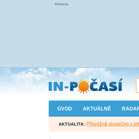
Přejít
na
hlavní
obsah
ÚVOD
AKTUÁLNĚ
RADA
Převážně slunečno s let
AKTUALITA: