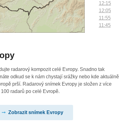
12:15
12:05
11:55
11:45
11:35
11:25
11:15
ropy
11:05
10:55
10:45
dujte radarový kompozit celé Evropy. Snadno tak
10:35
náte odkud se k nám chystají srážky nebo kde aktuálně
10:25
vropě prší. Radarový snímek Evropy je složen z více
10:15
 100 radarů po celé Evropě.
10:05
09:55
Zobrazit snímek Evropy
09:45
09:35
09:25
09:15