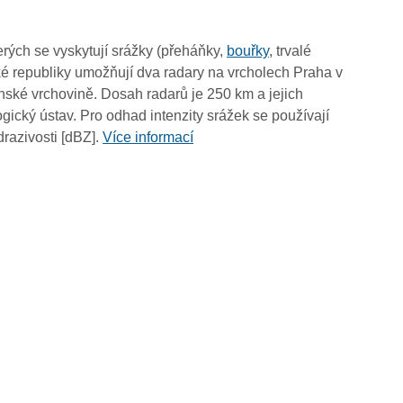
09:05
08:55
rých se vyskytují srážky (přeháňky,
bouřky
, trvalé
08:45
é republiky umožňují dva radary na vrcholech Praha v
08:35
ské vrchovině. Dosah radarů je 250 km a jejich
08:25
ický ústav. Pro odhad intenzity srážek se používají
08:15
drazivosti [dBZ].
Více informací
08:05
07:55
07:45
07:35
07:25
07:15
07:05
06:55
06:45
06:35
06:25
06:15