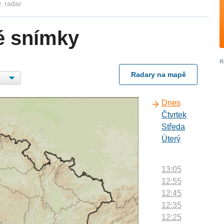
, radar
é snímky
Radary na mapě
Dnes
Čtvrtek
Středa
Úterý
13:05
12:55
12:45
12:35
12:25