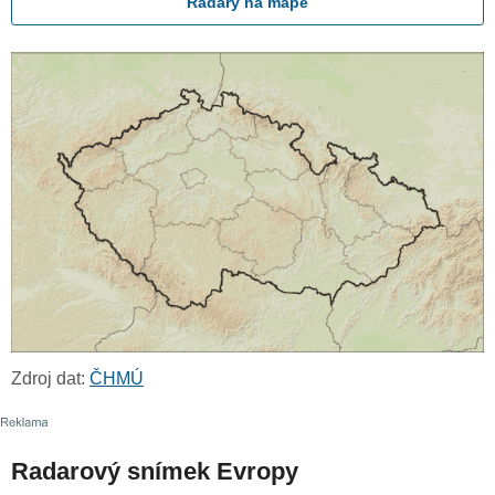
Radary na mapě
Zdroj dat:
ČHMÚ
Radarový snímek Evropy