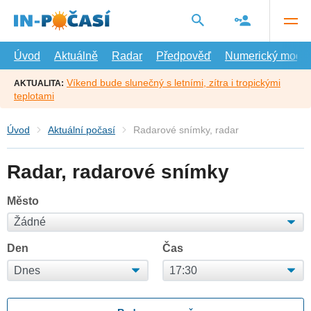
Přejít
na
hlavní
obsah
Úvod
Aktuálně
Radar
Předpověď
Numerický model
Víkend bude slunečný s letními, zítra i tropickými
AKTUALITA:
teplotami
Úvod
Aktuální počasí
Radarové snímky, radar
Radar, radarové snímky
Město
Den
Čas