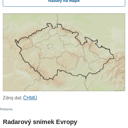
Radary na mapě
Zdroj dat:
ČHMÚ
Radarový snímek Evropy