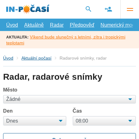
Přejít
na
hlavní
obsah
Úvod
Aktuálně
Radar
Předpověď
Numerický model
Víkend bude slunečný s letními, zítra i tropickými
AKTUALITA:
teplotami
Úvod
Aktuální počasí
Radarové snímky, radar
Radar, radarové snímky
Město
Den
Čas