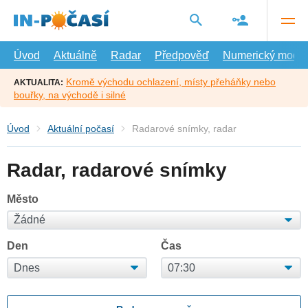
Přejít
na
hlavní
obsah
Úvod
Aktuálně
Radar
Předpověď
Numerický model
Kromě východu ochlazení, místy přeháňky nebo
AKTUALITA:
bouřky, na východě i silné
Úvod
Aktuální počasí
Radarové snímky, radar
Radar, radarové snímky
Město
Den
Čas