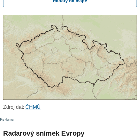
Radary na mapě
Zdroj dat:
ČHMÚ
Radarový snímek Evropy