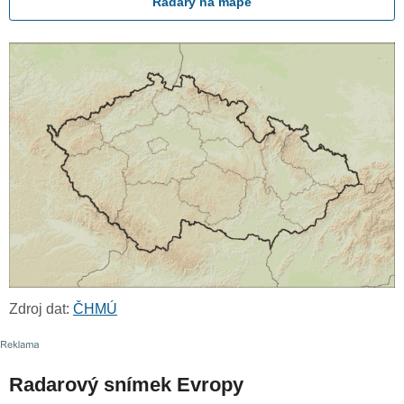
Radary na mapě
Zdroj dat:
ČHMÚ
Radarový snímek Evropy