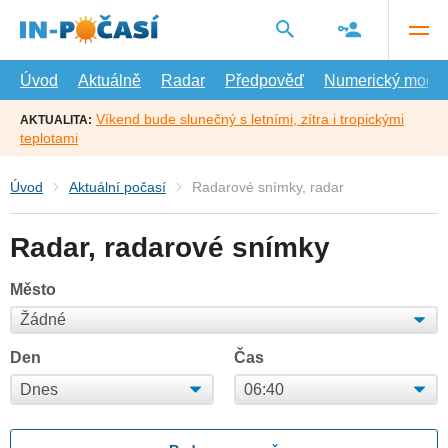
Přejít
na
hlavní
obsah
Úvod
Aktuálně
Radar
Předpověď
Numerický model
Víkend bude slunečný s letními, zítra i tropickými
AKTUALITA:
teplotami
Úvod
Aktuální počasí
Radarové snímky, radar
Radar, radarové snímky
Město
Den
Čas