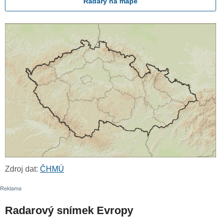
Radary na mapě
Zdroj dat:
ČHMÚ
Radarový snímek Evropy