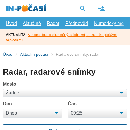
Přejít
na
hlavní
obsah
Úvod
Aktuálně
Radar
Předpověď
Numerický model
Víkend bude slunečný s letními, zítra i tropickými
AKTUALITA:
teplotami
Úvod
Aktuální počasí
Radarové snímky, radar
Radar, radarové snímky
Město
Den
Čas