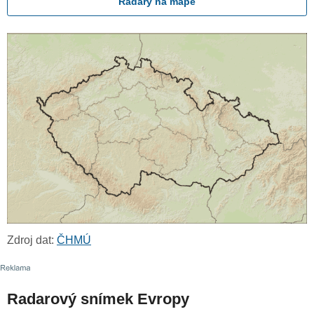
Radary na mapě
Zdroj dat:
ČHMÚ
Radarový snímek Evropy