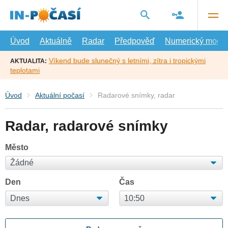
Přejít
na
hlavní
obsah
Úvod
Aktuálně
Radar
Předpověď
Numerický model
Víkend bude slunečný s letními, zítra i tropickými
AKTUALITA:
teplotami
Úvod
Aktuální počasí
Radarové snímky, radar
Radar, radarové snímky
Město
Den
Čas