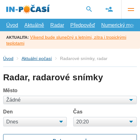
Přejít
na
hlavní
obsah
Úvod
Aktuálně
Radar
Předpověď
Numerický model
Víkend bude slunečný s letními, zítra i tropickými
AKTUALITA:
teplotami
Úvod
Aktuální počasí
Radarové snímky, radar
Radar, radarové snímky
Město
Den
Čas