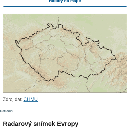
Radary na mapě
Zdroj dat:
ČHMÚ
Radarový snímek Evropy