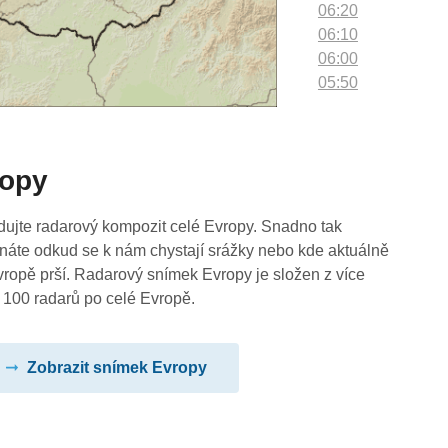
06:20
06:10
06:00
05:50
05:40
05:30
05:20
ropy
05:10
05:00
04:50
dujte radarový kompozit celé Evropy. Snadno tak
04:40
náte odkud se k nám chystají srážky nebo kde aktuálně
04:30
vropě prší. Radarový snímek Evropy je složen z více
04:20
 100 radarů po celé Evropě.
04:10
04:00
Zobrazit snímek Evropy
03:50
03:40
03:30
03:20