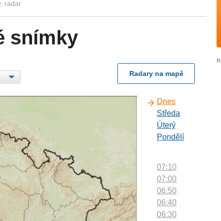
, radar
é snímky
Radary na mapě
Dnes
Středa
Úterý
Pondělí
07:10
07:00
06:50
06:40
06:30