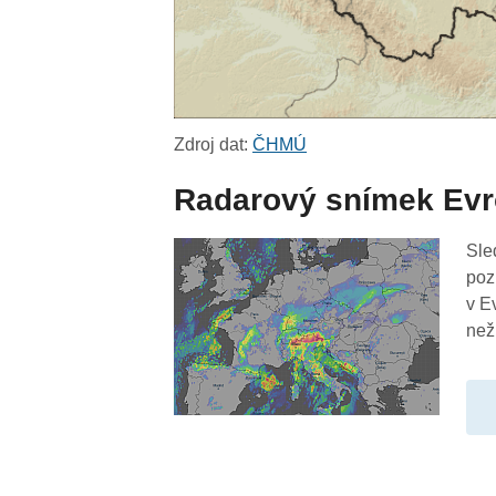
Zdroj dat:
ČHMÚ
Radarový snímek Ev
Sle
poz
v E
než