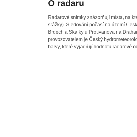
O radaru
Radarové snímky znázorňují místa, na kte
srážky). Sledování počasí na území Česk
Brdech a Skalky u Protivanova na Drahan
provozovatelem je Český hydrometeorolog
barvy, které vyjadřují hodnotu radarové o