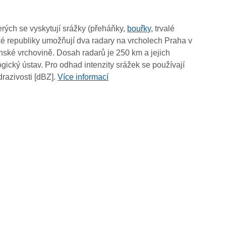
03:10
03:00
rých se vyskytují srážky (přeháňky,
bouřky
, trvalé
02:50
é republiky umožňují dva radary na vrcholech Praha v
02:40
ské vrchovině. Dosah radarů je 250 km a jejich
02:30
ický ústav. Pro odhad intenzity srážek se používají
02:20
drazivosti [dBZ].
Více informací
02:10
02:00
01:50
01:40
01:30
01:20
01:10
01:00
00:50
00:40
00:30
00:20