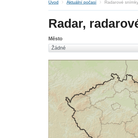
Úvod
Aktuální počasí
Radarové snímky
Radar, radarov
Město