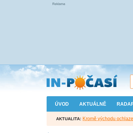
Přejít
na
hlavní
obsah
ÚVOD
AKTUÁLNĚ
RADA
Kromě východu ochlazen
AKTUALITA: