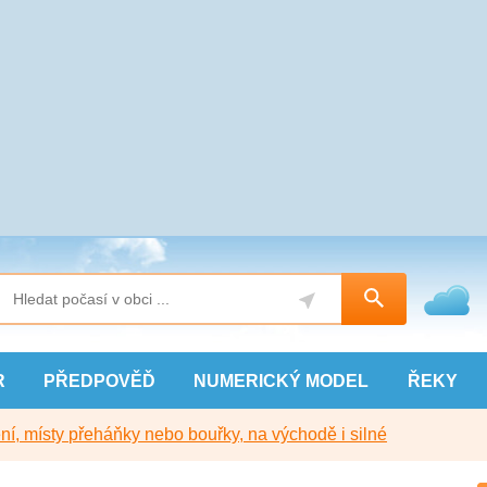
R
PŘEDPOVĚĎ
NUMERICKÝ
MODEL
ŘEKY
í, místy přeháňky nebo bouřky, na východě i silné