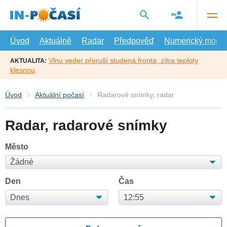
Přejít
na
hlavní
obsah
Úvod
Aktuálně
Radar
Předpověď
Numerický model
Vlnu veder přeruší studená fronta, zítra teploty
AKTUALITA:
klesnou
Úvod
Aktuální počasí
Radarové snímky, radar
Radar, radarové snímky
Město
Den
Čas