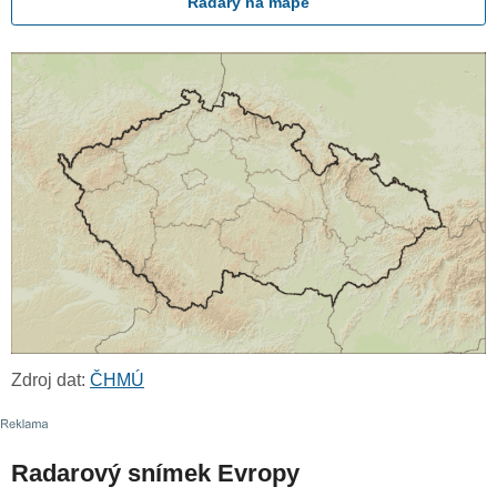
Radary na mapě
Zdroj dat:
ČHMÚ
Radarový snímek Evropy