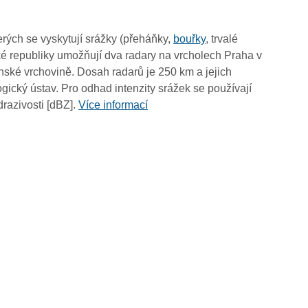
12:55
12:45
rých se vyskytují srážky (přeháňky,
bouřky
, trvalé
12:35
é republiky umožňují dva radary na vrcholech Praha v
12:25
ské vrchovině. Dosah radarů je 250 km a jejich
12:15
ický ústav. Pro odhad intenzity srážek se používají
12:05
drazivosti [dBZ].
Více informací
11:55
11:45
11:35
11:25
11:15
11:05
10:55
10:45
10:35
10:25
10:15
10:05