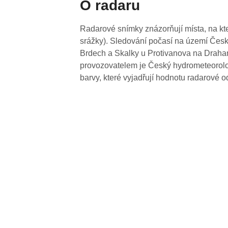
O radaru
Radarové snímky znázorňují místa, na kte
srážky). Sledování počasí na území Česk
Brdech a Skalky u Protivanova na Drahan
provozovatelem je Český hydrometeorolog
barvy, které vyjadřují hodnotu radarové o