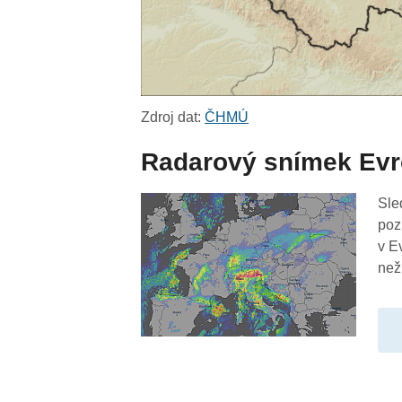
Zdroj dat:
ČHMÚ
Radarový snímek Ev
Sle
poz
v E
než