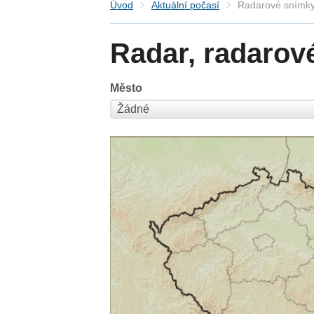
Úvod
Aktuální počasí
Radarové snímky
Radar, radarov
Město