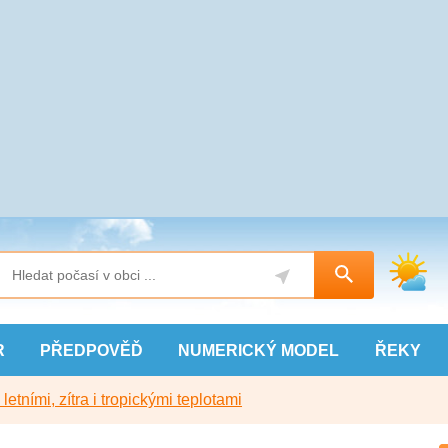
R
PŘEDPOVĚĎ
NUMERICKÝ
MODEL
ŘEKY
etními, zítra i tropickými teplotami