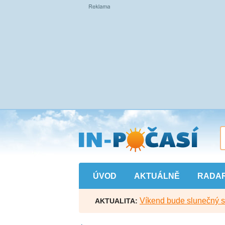
Přejít
na
hlavní
obsah
ÚVOD
AKTUÁLNĚ
RADA
Víkend bude slunečný s l
AKTUALITA: