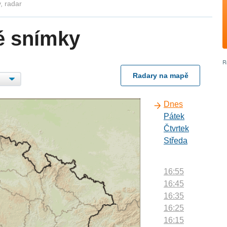
, radar
é snímky
Radary na mapě
Dnes
Pátek
Čtvrtek
Středa
16:55
16:45
16:35
16:25
16:15