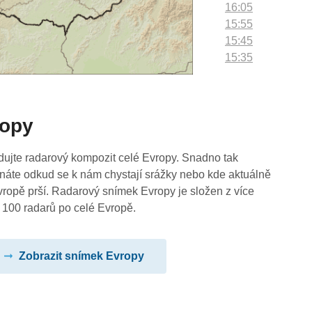
16:05
15:55
15:45
15:35
15:25
15:15
15:05
ropy
14:55
14:45
14:35
dujte radarový kompozit celé Evropy. Snadno tak
14:25
náte odkud se k nám chystají srážky nebo kde aktuálně
14:15
vropě prší. Radarový snímek Evropy je složen z více
14:05
 100 radarů po celé Evropě.
13:55
13:45
Zobrazit snímek Evropy
13:35
13:25
13:15
13:05