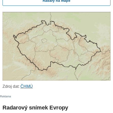
Radary na mapě
Zdroj dat:
ČHMÚ
Radarový snímek Evropy