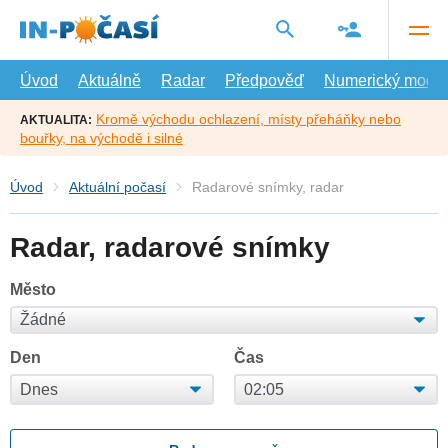
Přejít
na
hlavní
obsah
Úvod
Aktuálně
Radar
Předpověď
Numerický model
Kromě východu ochlazení, místy přeháňky nebo
AKTUALITA:
bouřky, na východě i silné
Úvod
Aktuální počasí
Radarové snímky, radar
Radar, radarové snímky
Město
Den
Čas