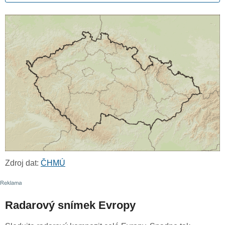
Zdroj dat:
ČHMÚ
Radarový snímek Evropy