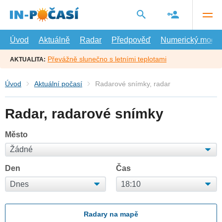
Přejít
na
hlavní
obsah
Úvod
Aktuálně
Radar
Předpověď
Numerický model
Převážně slunečno s letními teplotami
AKTUALITA:
Úvod
Aktuální počasí
Radarové snímky, radar
Radar, radarové snímky
Město
Den
Čas
Radary na mapě