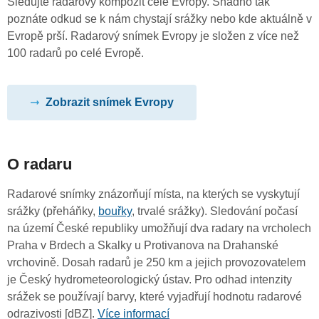
Sledujte radarový kompozit celé Evropy. Snadno tak
poznáte odkud se k nám chystají srážky nebo kde aktuálně v
Evropě prší. Radarový snímek Evropy je složen z více než
100 radarů po celé Evropě.
Zobrazit snímek Evropy
O radaru
Radarové snímky znázorňují místa, na kterých se vyskytují
srážky (přeháňky,
bouřky
, trvalé srážky). Sledování počasí
na území České republiky umožňují dva radary na vrcholech
Praha v Brdech a Skalky u Protivanova na Drahanské
vrchovině. Dosah radarů je 250 km a jejich provozovatelem
je Český hydrometeorologický ústav. Pro odhad intenzity
srážek se používají barvy, které vyjadřují hodnotu radarové
odrazivosti [dBZ].
Více informací