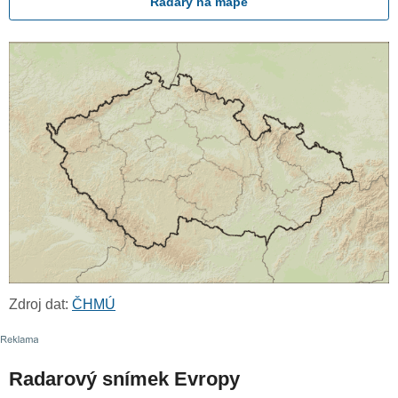
Radary na mapě
Zdroj dat:
ČHMÚ
Radarový snímek Evropy