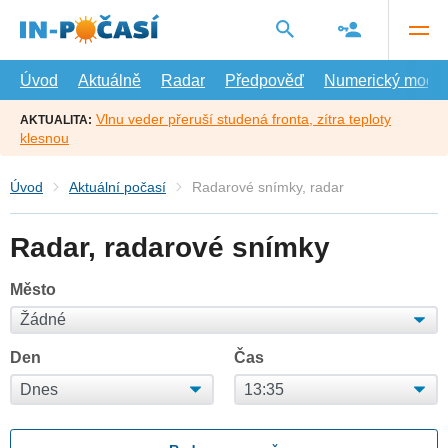
Přejít
na
hlavní
obsah
Úvod
Aktuálně
Radar
Předpověď
Numerický model
Vlnu veder přeruší studená fronta, zítra teploty
AKTUALITA:
klesnou
Úvod
Aktuální počasí
Radarové snímky, radar
Radar, radarové snímky
Město
Den
Čas