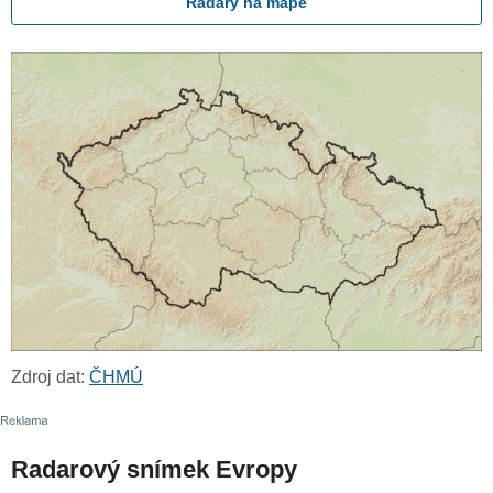
Radary na mapě
Zdroj dat:
ČHMÚ
Radarový snímek Evropy