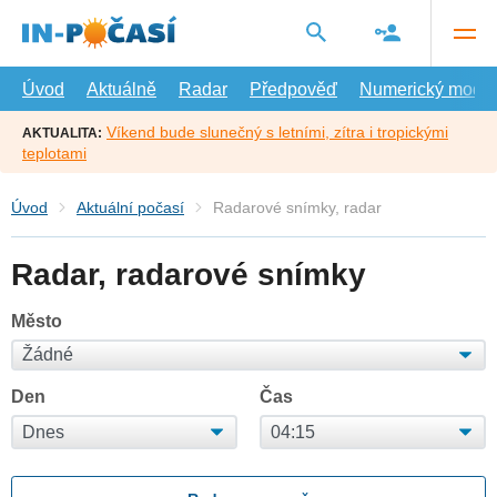
Přejít
na
hlavní
obsah
Úvod
Aktuálně
Radar
Předpověď
Numerický model
Víkend bude slunečný s letními, zítra i tropickými
AKTUALITA:
teplotami
Úvod
Aktuální počasí
Radarové snímky, radar
Radar, radarové snímky
Město
Den
Čas