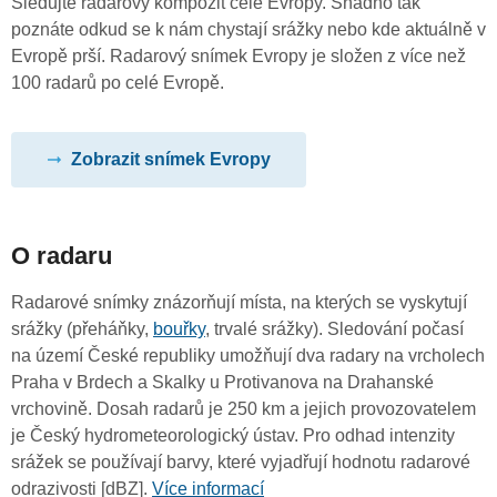
Sledujte radarový kompozit celé Evropy. Snadno tak
poznáte odkud se k nám chystají srážky nebo kde aktuálně v
Evropě prší. Radarový snímek Evropy je složen z více než
100 radarů po celé Evropě.
Zobrazit snímek Evropy
O radaru
Radarové snímky znázorňují místa, na kterých se vyskytují
srážky (přeháňky,
bouřky
, trvalé srážky). Sledování počasí
na území České republiky umožňují dva radary na vrcholech
Praha v Brdech a Skalky u Protivanova na Drahanské
vrchovině. Dosah radarů je 250 km a jejich provozovatelem
je Český hydrometeorologický ústav. Pro odhad intenzity
srážek se používají barvy, které vyjadřují hodnotu radarové
odrazivosti [dBZ].
Více informací