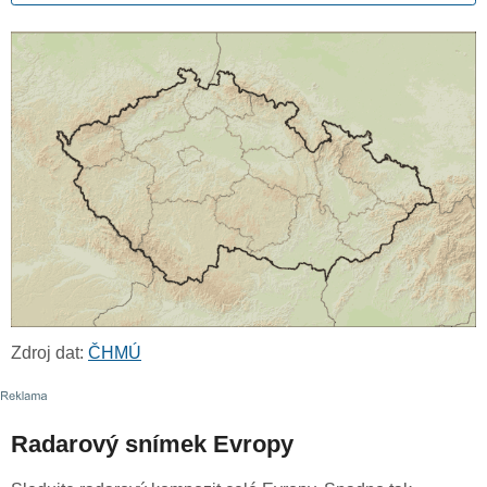
Zdroj dat:
ČHMÚ
Radarový snímek Evropy