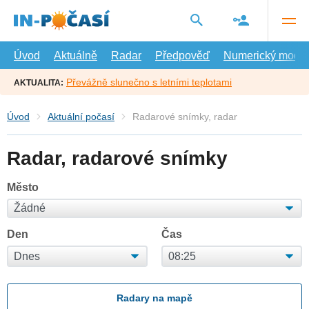
Přejít
na
hlavní
obsah
Úvod
Aktuálně
Radar
Předpověď
Numerický model
Převážně slunečno s letními teplotami
AKTUALITA:
Úvod
Aktuální počasí
Radarové snímky, radar
Radar, radarové snímky
Město
Den
Čas
Radary na mapě