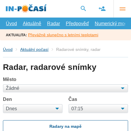
Přejít
na
hlavní
obsah
Úvod
Aktuálně
Radar
Předpověď
Numerický model
Převážně slunečno s letními teplotami
AKTUALITA:
Úvod
Aktuální počasí
Radarové snímky, radar
Radar, radarové snímky
Město
Den
Čas
Radary na mapě