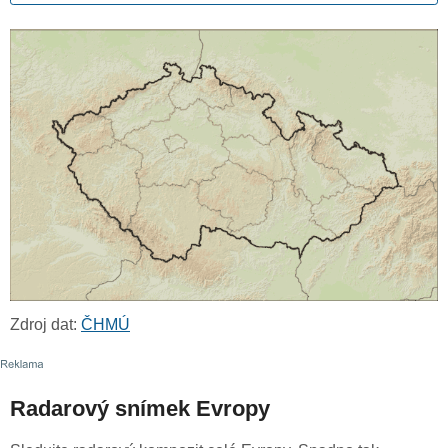
Zdroj dat:
ČHMÚ
Radarový snímek Evropy