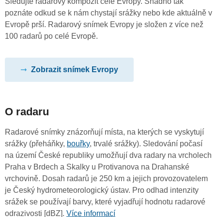
Sledujte radarový kompozit celé Evropy. Snadno tak
poznáte odkud se k nám chystají srážky nebo kde aktuálně v
Evropě prší. Radarový snímek Evropy je složen z více než
100 radarů po celé Evropě.
Zobrazit snímek Evropy
O radaru
Radarové snímky znázorňují místa, na kterých se vyskytují
srážky (přeháňky,
bouřky
, trvalé srážky). Sledování počasí
na území České republiky umožňují dva radary na vrcholech
Praha v Brdech a Skalky u Protivanova na Drahanské
vrchovině. Dosah radarů je 250 km a jejich provozovatelem
je Český hydrometeorologický ústav. Pro odhad intenzity
srážek se používají barvy, které vyjadřují hodnotu radarové
odrazivosti [dBZ].
Více informací