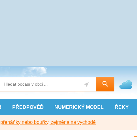
R
PŘEDPOVĚĎ
NUMERICKÝ
MODEL
ŘEKY
y přeháňky nebo bouřky, zejména na východě