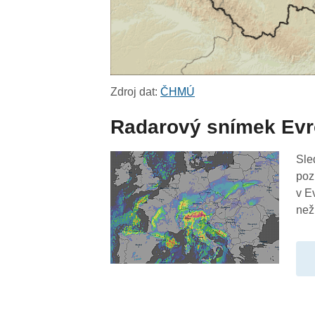
Zdroj dat:
ČHMÚ
Radarový snímek Ev
Sle
poz
v E
než