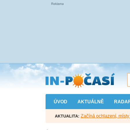
Přejít
na
hlavní
obsah
ÚVOD
AKTUÁLNĚ
RADA
Začíná ochlazení, míst
AKTUALITA: