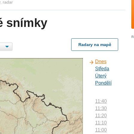
, radar
é snímky
Radary na mapě
Dnes
Středa
Úterý
Pondělí
11:40
11:30
11:20
11:10
11:00