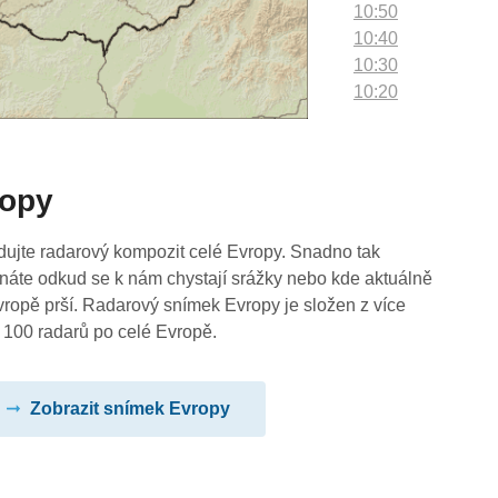
10:50
10:40
10:30
10:20
10:10
10:00
09:50
ropy
09:40
09:30
09:20
dujte radarový kompozit celé Evropy. Snadno tak
09:10
náte odkud se k nám chystají srážky nebo kde aktuálně
09:00
vropě prší. Radarový snímek Evropy je složen z více
08:50
 100 radarů po celé Evropě.
08:40
08:30
Zobrazit snímek Evropy
08:20
08:10
08:00
07:50