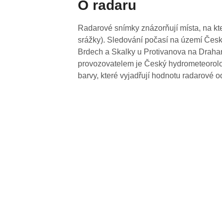
O radaru
Radarové snímky znázorňují místa, na kte
srážky). Sledování počasí na území Česk
Brdech a Skalky u Protivanova na Drahan
provozovatelem je Český hydrometeorolog
barvy, které vyjadřují hodnotu radarové o