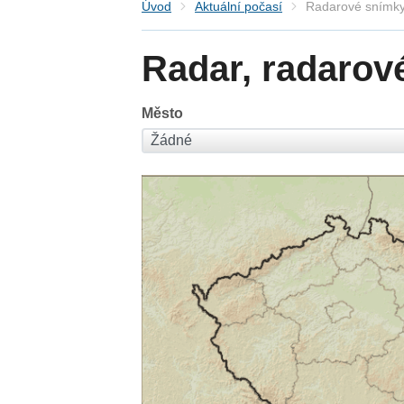
Úvod
Aktuální počasí
Radarové snímky
Radar, radarov
Město