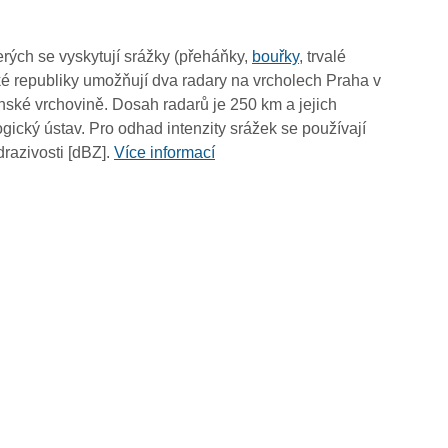
07:40
07:30
rých se vyskytují srážky (přeháňky,
bouřky
, trvalé
07:20
é republiky umožňují dva radary na vrcholech Praha v
07:10
ské vrchovině. Dosah radarů je 250 km a jejich
07:00
ický ústav. Pro odhad intenzity srážek se používají
06:50
drazivosti [dBZ].
Více informací
06:40
06:30
06:20
06:10
06:00
05:50
05:40
05:30
05:20
05:10
05:00
04:50