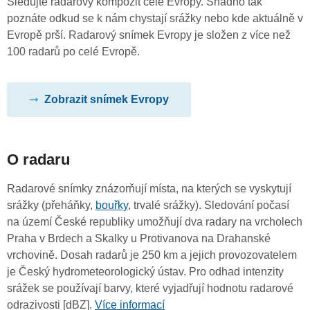
Sledujte radarový kompozit celé Evropy. Snadno tak
poznáte odkud se k nám chystají srážky nebo kde aktuálně v
Evropě prší. Radarový snímek Evropy je složen z více než
100 radarů po celé Evropě.
Zobrazit snímek Evropy
O radaru
Radarové snímky znázorňují místa, na kterých se vyskytují
srážky (přeháňky,
bouřky
, trvalé srážky). Sledování počasí
na území České republiky umožňují dva radary na vrcholech
Praha v Brdech a Skalky u Protivanova na Drahanské
vrchovině. Dosah radarů je 250 km a jejich provozovatelem
je Český hydrometeorologický ústav. Pro odhad intenzity
srážek se používají barvy, které vyjadřují hodnotu radarové
odrazivosti [dBZ].
Více informací