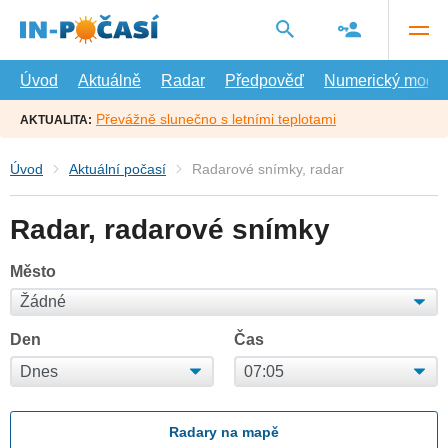
Přejít
na
hlavní
obsah
Úvod
Aktuálně
Radar
Předpověď
Numerický model
Převážně slunečno s letními teplotami
AKTUALITA:
Úvod
Aktuální počasí
Radarové snímky, radar
Radar, radarové snímky
Město
Den
Čas
Radary na mapě