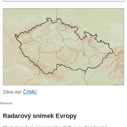
Zdroj dat:
ČHMÚ
Radarový snímek Evropy