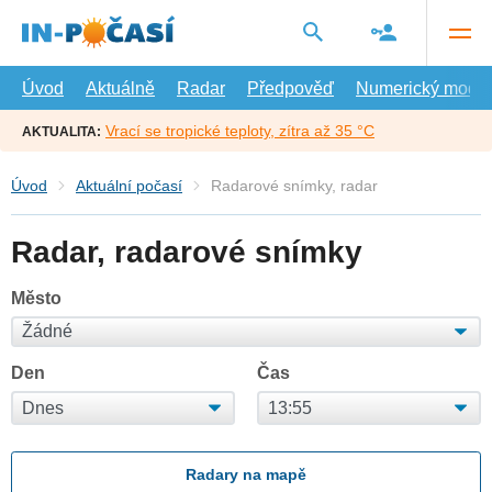
Přejít
na
hlavní
obsah
Úvod
Aktuálně
Radar
Předpověď
Numerický model
Vrací se tropické teploty, zítra až 35 °C
AKTUALITA:
Úvod
Aktuální počasí
Radarové snímky, radar
Radar, radarové snímky
Město
Den
Čas
Radary na mapě