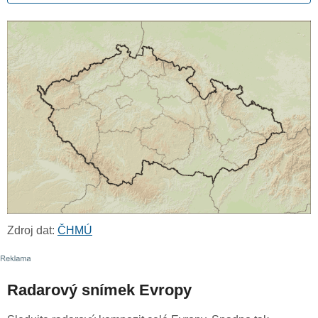
Zdroj dat:
ČHMÚ
Radarový snímek Evropy