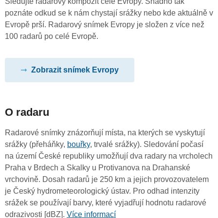
Sledujte radarový kompozit celé Evropy. Snadno tak
poznáte odkud se k nám chystají srážky nebo kde aktuálně v
Evropě prší. Radarový snímek Evropy je složen z více než
100 radarů po celé Evropě.
Zobrazit snímek Evropy
O radaru
Radarové snímky znázorňují místa, na kterých se vyskytují
srážky (přeháňky,
bouřky
, trvalé srážky). Sledování počasí
na území České republiky umožňují dva radary na vrcholech
Praha v Brdech a Skalky u Protivanova na Drahanské
vrchovině. Dosah radarů je 250 km a jejich provozovatelem
je Český hydrometeorologický ústav. Pro odhad intenzity
srážek se používají barvy, které vyjadřují hodnotu radarové
odrazivosti [dBZ].
Více informací