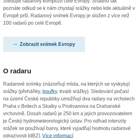
Sledujte radarový kompozit celé Evropy. Snadno tak
poznáte odkud se k nám chystají srážky nebo kde aktuálně v
Evropě prší. Radarový snímek Evropy je složen z více než
100 radarů po celé Evropě.
Zobrazit snímek Evropy
O radaru
Radarové snímky znázorňují místa, na kterých se vyskytují
srážky (přeháňky,
bouřky
, trvalé srážky). Sledování počasí
na území České republiky umožňují dva radary na vrcholech
Praha v Brdech a Skalky u Protivanova na Drahanské
vrchovině. Dosah radarů je 250 km a jejich provozovatelem
je Český hydrometeorologický ústav. Pro odhad intenzity
srážek se používají barvy, které vyjadřují hodnotu radarové
odrazivosti [dBZ].
Více informací