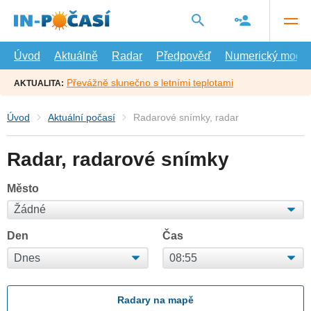
Přejít
na
hlavní
obsah
Úvod
Aktuálně
Radar
Předpověď
Numerický model
Převážně slunečno s letními teplotami
AKTUALITA:
Úvod
Aktuální počasí
Radarové snímky, radar
Radar, radarové snímky
Město
Den
Čas
Radary na mapě