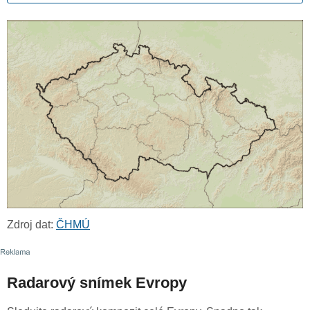
Zdroj dat:
ČHMÚ
Radarový snímek Evropy