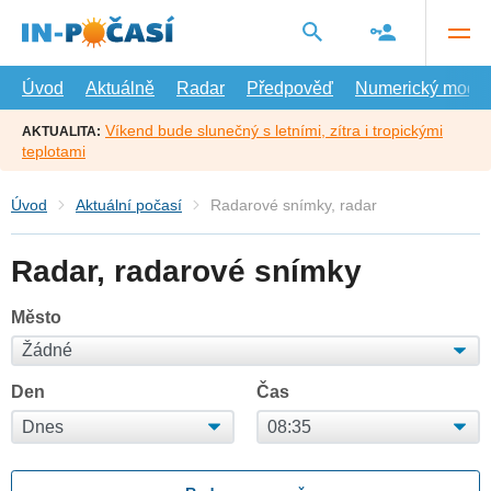
Přejít
na
hlavní
obsah
Úvod
Aktuálně
Radar
Předpověď
Numerický model
Víkend bude slunečný s letními, zítra i tropickými
AKTUALITA:
teplotami
Úvod
Aktuální počasí
Radarové snímky, radar
Radar, radarové snímky
Město
Den
Čas