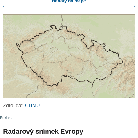
Radary na mapě
Zdroj dat:
ČHMÚ
Radarový snímek Evropy