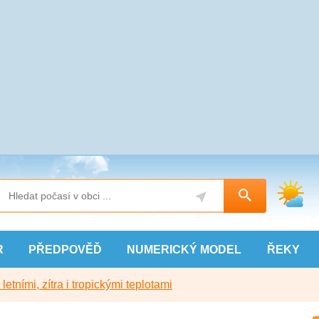
R
PŘEDPOVĚĎ
NUMERICKÝ
MODEL
ŘEKY
etními, zítra i tropickými teplotami