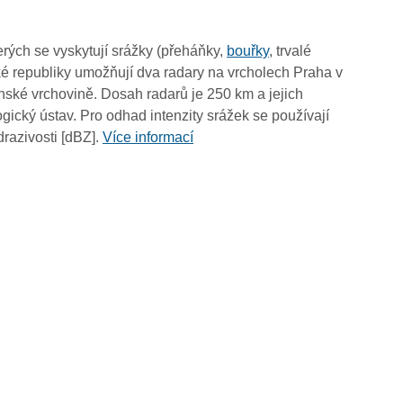
12:00
11:50
rých se vyskytují srážky (přeháňky,
bouřky
, trvalé
11:40
é republiky umožňují dva radary na vrcholech Praha v
11:30
ské vrchovině. Dosah radarů je 250 km a jejich
11:20
ický ústav. Pro odhad intenzity srážek se používají
11:10
drazivosti [dBZ].
Více informací
11:00
10:50
10:40
10:30
10:20
10:10
10:00
09:50
09:40
09:30
09:20
09:10