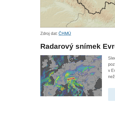
Zdroj dat:
ČHMÚ
Radarový snímek Ev
Sle
poz
v E
než