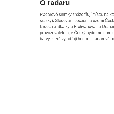
O radaru
Radarové snímky znázorňují místa, na kte
srážky). Sledování počasí na území Česk
Brdech a Skalky u Protivanova na Drahan
provozovatelem je Český hydrometeorolog
barvy, které vyjadřují hodnotu radarové o