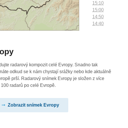
15:10
15:00
14:50
14:40
14:30
14:20
14:10
ropy
14:00
13:50
13:40
dujte radarový kompozit celé Evropy. Snadno tak
13:30
náte odkud se k nám chystají srážky nebo kde aktuálně
13:20
vropě prší. Radarový snímek Evropy je složen z více
13:10
 100 radarů po celé Evropě.
13:00
12:50
Zobrazit snímek Evropy
12:40
12:30
12:20
12:10