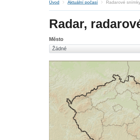
Úvod
Aktuální počasí
Radarové snímky
Radar, radarov
Město