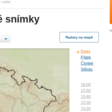
, radar
é snímky
Radary na mapě
Dnes
Pátek
Čtvrtek
Středa
16:00
15:50
15:40
15:30
15:20