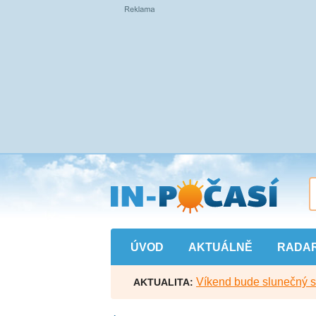
Přejít
na
hlavní
obsah
ÚVOD
AKTUÁLNĚ
RADA
Víkend bude slunečný s l
AKTUALITA: