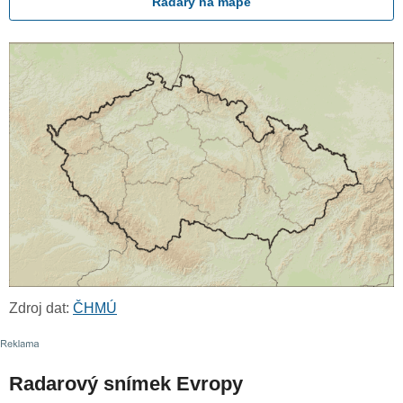
Radary na mapě
Zdroj dat:
ČHMÚ
Radarový snímek Evropy