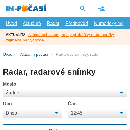
Přejít
na
hlavní
obsah
Úvod
Aktuálně
Radar
Předpověď
Numerický model
Začíná ochlazení, místy přeháňky nebo bouřky,
AKTUALITA:
zejména na východě
Úvod
Aktuální počasí
Radarové snímky, radar
Radar, radarové snímky
Město
Den
Čas