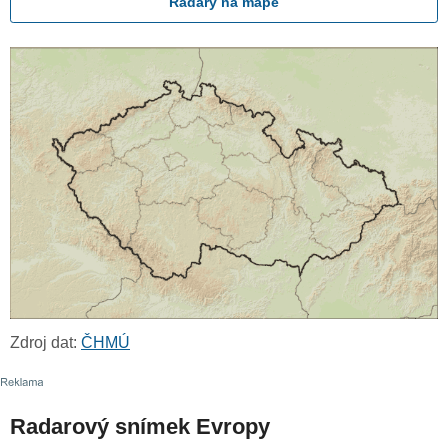
Radary na mapě
Zdroj dat:
ČHMÚ
Radarový snímek Evropy