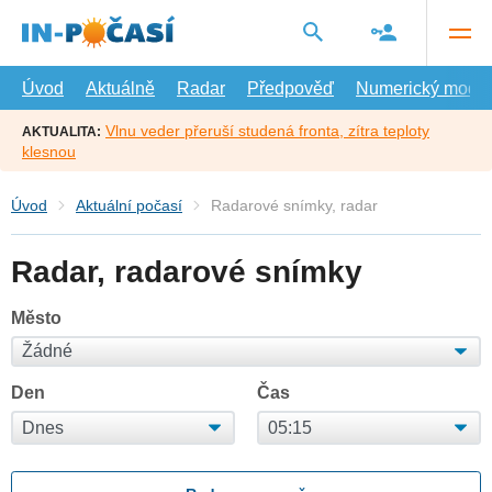
Přejít
na
hlavní
obsah
Úvod
Aktuálně
Radar
Předpověď
Numerický model
Vlnu veder přeruší studená fronta, zítra teploty
AKTUALITA:
klesnou
Úvod
Aktuální počasí
Radarové snímky, radar
Radar, radarové snímky
Město
Den
Čas