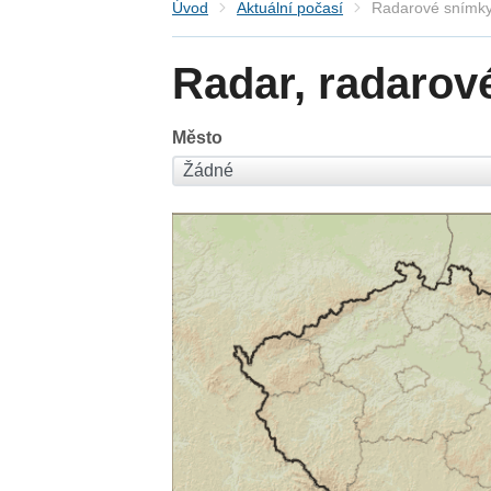
Úvod
Aktuální počasí
Radarové snímky
Radar, radarov
Město