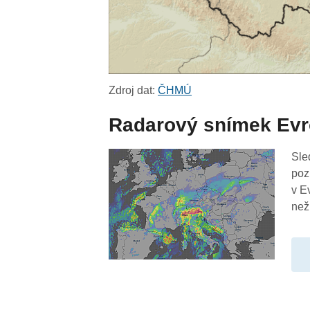
Zdroj dat:
ČHMÚ
Radarový snímek Ev
Sle
poz
v E
než