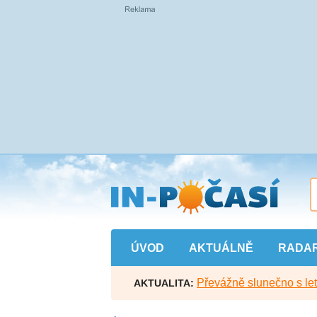
Přejít
na
hlavní
obsah
ÚVOD
AKTUÁLNĚ
RADA
Převážně slunečno s let
AKTUALITA: