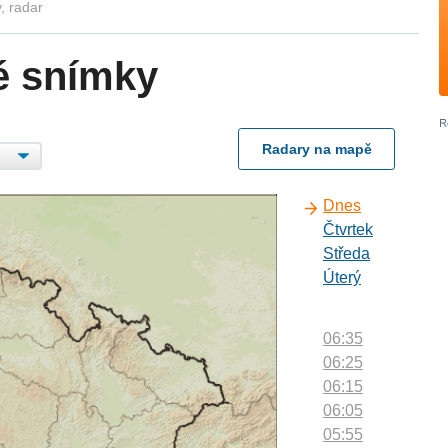
, radar
é snímky
Radary na mapě
Dnes
Čtvrtek
Středa
Úterý
06:35
06:25
06:15
06:05
05:55