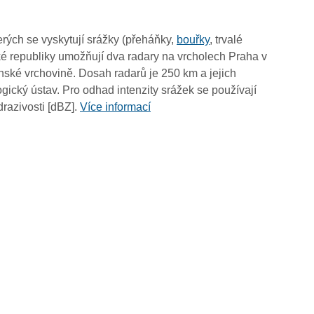
02:35
02:25
rých se vyskytují srážky (přeháňky,
bouřky
, trvalé
02:15
é republiky umožňují dva radary na vrcholech Praha v
02:05
ské vrchovině. Dosah radarů je 250 km a jejich
01:55
ický ústav. Pro odhad intenzity srážek se používají
01:45
drazivosti [dBZ].
Více informací
01:35
01:25
01:15
01:05
00:55
00:45
00:35
00:25
00:15
00:05