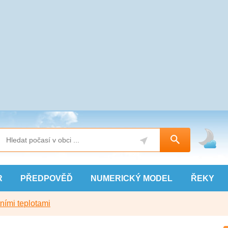
R
PŘEDPOVĚĎ
NUMERICKÝ
MODEL
ŘEKY
ními teplotami