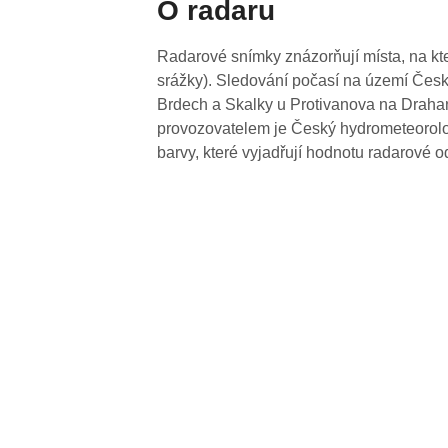
O radaru
Radarové snímky znázorňují místa, na kte
srážky). Sledování počasí na území Česk
Brdech a Skalky u Protivanova na Drahan
provozovatelem je Český hydrometeorolog
barvy, které vyjadřují hodnotu radarové o