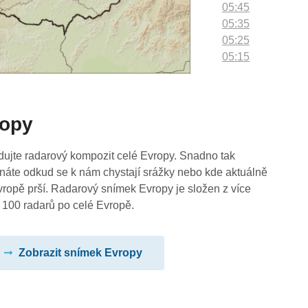
05:45
05:35
05:25
05:15
05:05
04:55
04:45
ropy
04:35
04:25
04:15
dujte radarový kompozit celé Evropy. Snadno tak
04:05
náte odkud se k nám chystají srážky nebo kde aktuálně
03:55
vropě prší. Radarový snímek Evropy je složen z více
03:45
 100 radarů po celé Evropě.
03:35
03:25
Zobrazit snímek Evropy
03:15
03:05
02:55
02:45