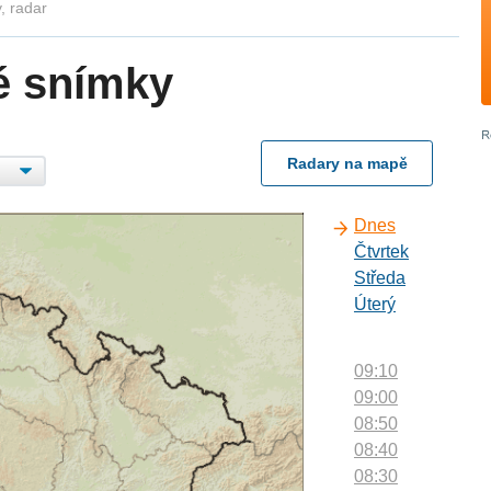
, radar
é snímky
Radary na mapě
Dnes
Čtvrtek
Středa
Úterý
09:10
09:00
08:50
08:40
08:30