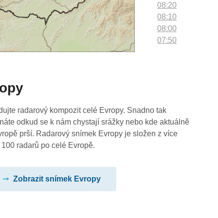
08:20
08:10
08:00
07:50
07:40
07:30
07:20
ropy
07:10
07:00
06:50
dujte radarový kompozit celé Evropy. Snadno tak
06:40
náte odkud se k nám chystají srážky nebo kde aktuálně
06:30
vropě prší. Radarový snímek Evropy je složen z více
06:20
 100 radarů po celé Evropě.
06:10
06:00
Zobrazit snímek Evropy
05:50
05:40
05:30
05:20