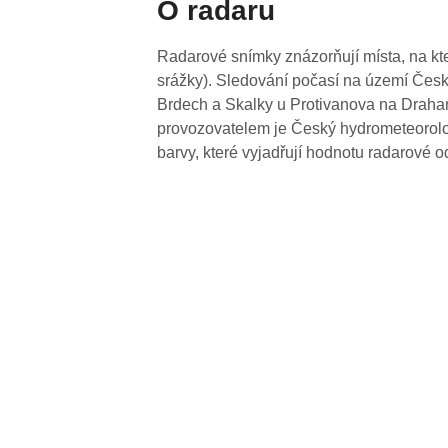
O radaru
Radarové snímky znázorňují místa, na kte
srážky). Sledování počasí na území Česk
Brdech a Skalky u Protivanova na Drahan
provozovatelem je Český hydrometeorolog
barvy, které vyjadřují hodnotu radarové o