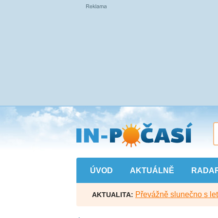
Přejít
na
hlavní
obsah
ÚVOD
AKTUÁLNĚ
RADA
Převážně slunečno s let
AKTUALITA: