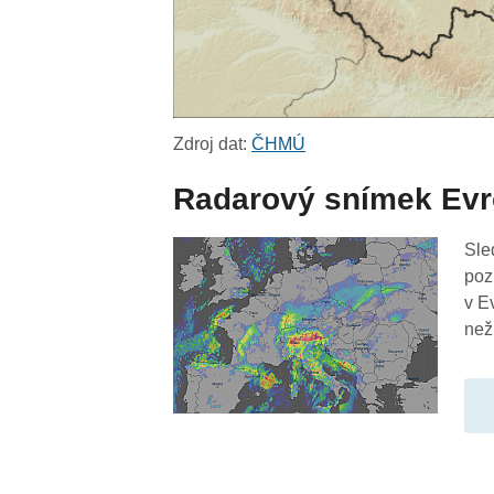
Zdroj dat:
ČHMÚ
Radarový snímek Ev
Sle
poz
v E
než