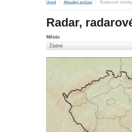
Úvod
Aktuální počasí
Radarové snímky
Radar, radarov
Město