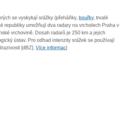
05:10
05:00
rých se vyskytují srážky (přeháňky,
bouřky
, trvalé
04:50
é republiky umožňují dva radary na vrcholech Praha v
04:40
ské vrchovině. Dosah radarů je 250 km a jejich
04:30
ický ústav. Pro odhad intenzity srážek se používají
04:20
drazivosti [dBZ].
Více informací
04:10
04:00
03:50
03:40
03:30
03:20
03:10
03:00
02:50
02:40
02:30
02:20