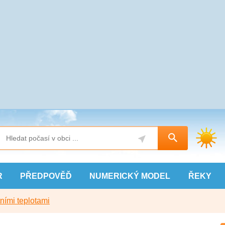
R
PŘEDPOVĚĎ
NUMERICKÝ
MODEL
ŘEKY
ními teplotami