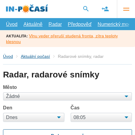
Přejít
na
hlavní
obsah
Úvod
Aktuálně
Radar
Předpověď
Numerický model
Vlnu veder přeruší studená fronta, zítra teploty
AKTUALITA:
klesnou
Úvod
Aktuální počasí
Radarové snímky, radar
Radar, radarové snímky
Město
Den
Čas