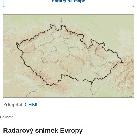
Radary na mapě
Zdroj dat:
ČHMÚ
Radarový snímek Evropy