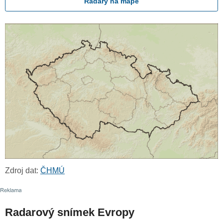
Radary na mapě
Zdroj dat:
ČHMÚ
Radarový snímek Evropy