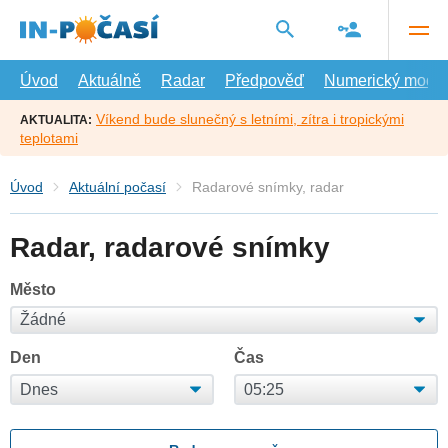
Přejít
na
hlavní
obsah
Úvod
Aktuálně
Radar
Předpověď
Numerický model
Víkend bude slunečný s letními, zítra i tropickými
AKTUALITA:
teplotami
Úvod
Aktuální počasí
Radarové snímky, radar
Radar, radarové snímky
Město
Den
Čas