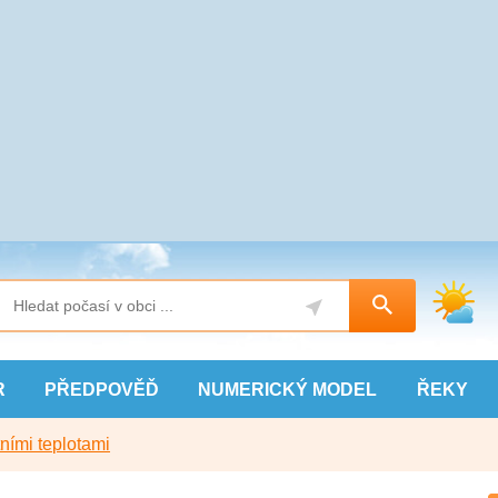
R
PŘEDPOVĚĎ
NUMERICKÝ
MODEL
ŘEKY
ními teplotami