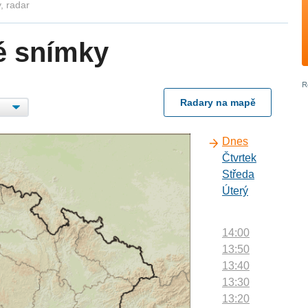
, radar
é snímky
Radary na mapě
Dnes
Čtvrtek
Středa
Úterý
14:00
13:50
13:40
13:30
13:20