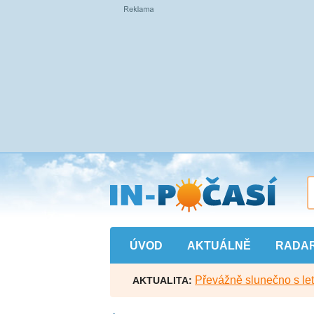
Přejít
na
hlavní
obsah
ÚVOD
AKTUÁLNĚ
RADA
Převážně slunečno s let
AKTUALITA: