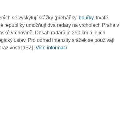
10:00
09:50
rých se vyskytují srážky (přeháňky,
bouřky
, trvalé
09:40
é republiky umožňují dva radary na vrcholech Praha v
09:30
ské vrchovině. Dosah radarů je 250 km a jejich
09:20
ický ústav. Pro odhad intenzity srážek se používají
09:10
drazivosti [dBZ].
Více informací
09:00
08:50
08:40
08:30
08:20
08:10
08:00
07:50
07:40
07:30
07:20
07:10