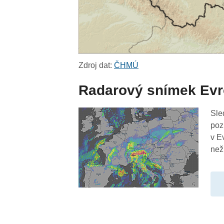
Zdroj dat:
ČHMÚ
Radarový snímek Ev
Sle
poz
v E
než