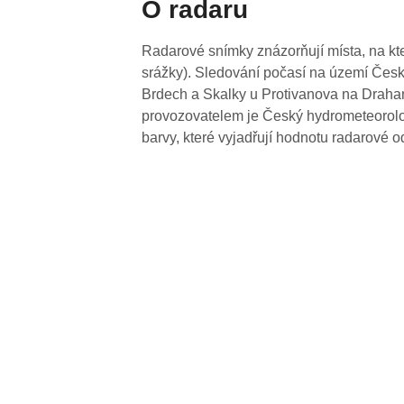
O radaru
Radarové snímky znázorňují místa, na kte
srážky). Sledování počasí na území Česk
Brdech a Skalky u Protivanova na Drahan
provozovatelem je Český hydrometeorolog
barvy, které vyjadřují hodnotu radarové o