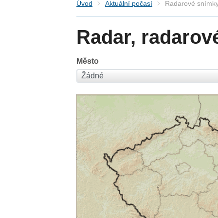
Úvod
Aktuální počasí
Radarové snímky
Radar, radarov
Město