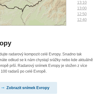
13:10
13:00
12:50
12:40
12:30
12:20
12:10
ropy
12:00
11:50
11:40
dujte radarový kompozit celé Evropy. Snadno tak
11:30
náte odkud se k nám chystají srážky nebo kde aktuálně
11:20
vropě prší. Radarový snímek Evropy je složen z více
11:10
 100 radarů po celé Evropě.
11:00
10:50
Zobrazit snímek Evropy
10:40
10:30
10:20
10:10