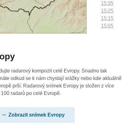
15:35
15:25
15:15
15:05
14:55
14:45
14:35
ropy
14:25
14:15
14:05
dujte radarový kompozit celé Evropy. Snadno tak
13:55
náte odkud se k nám chystají srážky nebo kde aktuálně
13:45
vropě prší. Radarový snímek Evropy je složen z více
13:35
 100 radarů po celé Evropě.
13:25
13:15
Zobrazit snímek Evropy
13:05
12:55
12:45
12:35