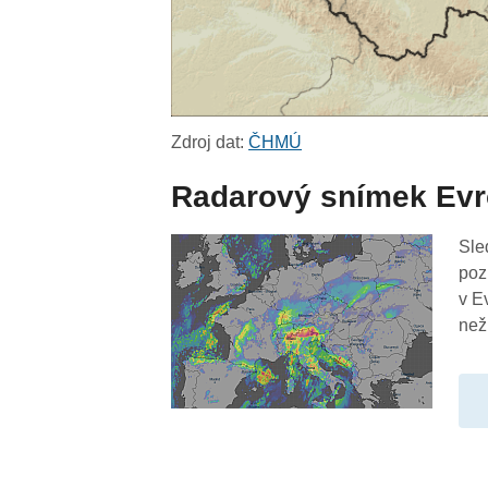
Zdroj dat:
ČHMÚ
Radarový snímek Ev
Sle
poz
v E
než