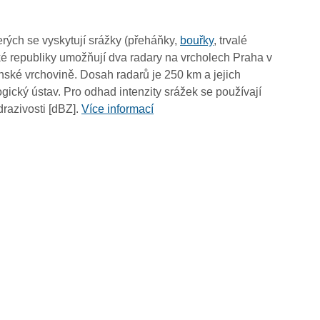
12:25
12:15
rých se vyskytují srážky (přeháňky,
bouřky
, trvalé
12:05
é republiky umožňují dva radary na vrcholech Praha v
11:55
ské vrchovině. Dosah radarů je 250 km a jejich
11:45
ický ústav. Pro odhad intenzity srážek se používají
11:35
drazivosti [dBZ].
Více informací
11:25
11:15
11:05
10:55
10:45
10:35
10:25
10:15
10:05
09:55
09:45
09:35