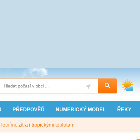
R
PŘEDPOVĚĎ
NUMERICKÝ
MODEL
ŘEKY
etními, zítra i tropickými teplotami