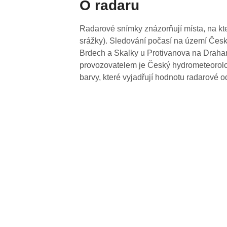
O radaru
Radarové snímky znázorňují místa, na kte
srážky). Sledování počasí na území Česk
Brdech a Skalky u Protivanova na Drahan
provozovatelem je Český hydrometeorolog
barvy, které vyjadřují hodnotu radarové o