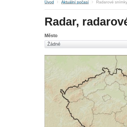
Úvod
Aktuální počasí
Radarové snímky
Radar, radarov
Město