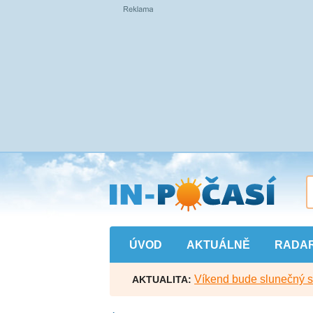
Přejít
na
hlavní
obsah
ÚVOD
AKTUÁLNĚ
RADA
Víkend bude slunečný s l
AKTUALITA: