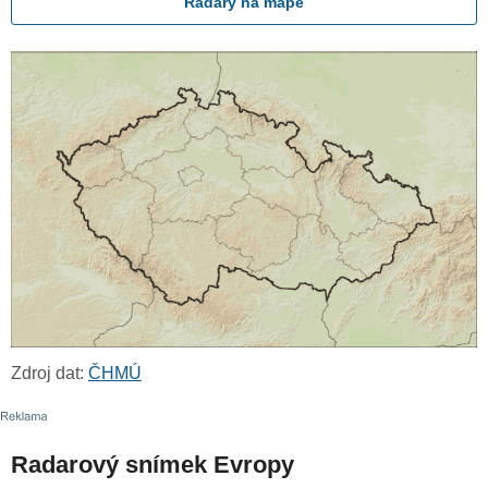
Radary na mapě
Zdroj dat:
ČHMÚ
Radarový snímek Evropy