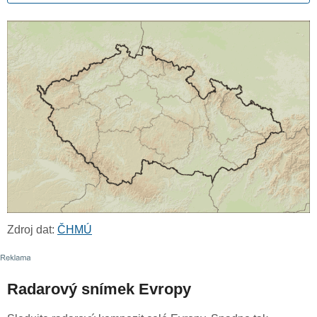
Zdroj dat:
ČHMÚ
Radarový snímek Evropy