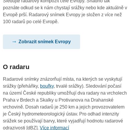
Sledujte radarový kompozit celé Evropy. Snadno tak
poznáte odkud se k nám chystají srážky nebo kde aktuálně v
Evropě prší. Radarový snímek Evropy je složen z více než
100 radarů po celé Evropě.
Zobrazit snímek Evropy
O radaru
Radarové snímky znázorňují místa, na kterých se vyskytují
srážky (přeháňky,
bouřky
, trvalé srážky). Sledování počasí
na území České republiky umožňují dva radary na vrcholech
Praha v Brdech a Skalky u Protivanova na Drahanské
vrchovině. Dosah radarů je 250 km a jejich provozovatelem
je Český hydrometeorologický ústav. Pro odhad intenzity
srážek se používají barvy, které vyjadřují hodnotu radarové
odrazivosti [dBZ].
Více informací