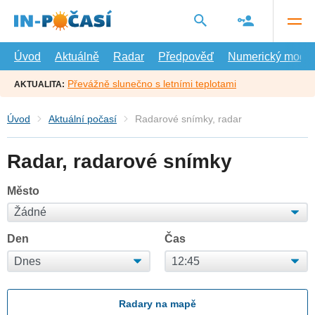
Přejít
na
hlavní
obsah
Úvod
Aktuálně
Radar
Předpověď
Numerický model
Převážně slunečno s letními teplotami
AKTUALITA:
Úvod
Aktuální počasí
Radarové snímky, radar
Radar, radarové snímky
Město
Den
Čas
Radary na mapě