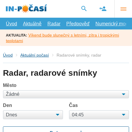
Přejít
na
hlavní
obsah
Úvod
Aktuálně
Radar
Předpověď
Numerický model
Víkend bude slunečný s letními, zítra i tropickými
AKTUALITA:
teplotami
Úvod
Aktuální počasí
Radarové snímky, radar
Radar, radarové snímky
Město
Den
Čas