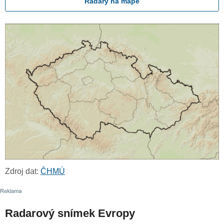
Radary na mapě
Zdroj dat:
ČHMÚ
Radarový snímek Evropy