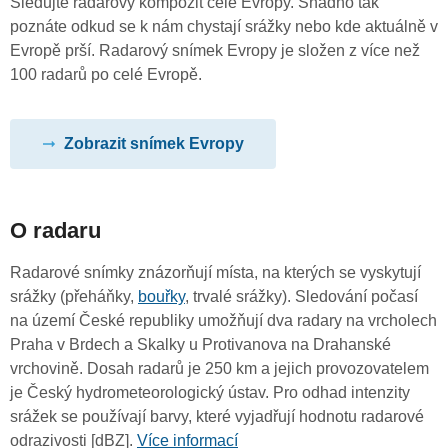
Sledujte radarový kompozit celé Evropy. Snadno tak
poznáte odkud se k nám chystají srážky nebo kde aktuálně v
Evropě prší. Radarový snímek Evropy je složen z více než
100 radarů po celé Evropě.
Zobrazit snímek Evropy
O radaru
Radarové snímky znázorňují místa, na kterých se vyskytují
srážky (přeháňky,
bouřky
, trvalé srážky). Sledování počasí
na území České republiky umožňují dva radary na vrcholech
Praha v Brdech a Skalky u Protivanova na Drahanské
vrchovině. Dosah radarů je 250 km a jejich provozovatelem
je Český hydrometeorologický ústav. Pro odhad intenzity
srážek se používají barvy, které vyjadřují hodnotu radarové
odrazivosti [dBZ].
Více informací