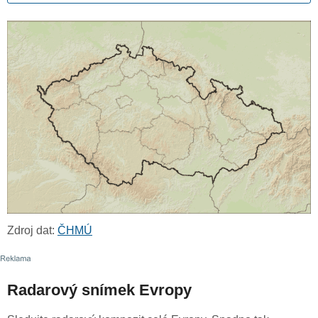
Zdroj dat:
ČHMÚ
Radarový snímek Evropy