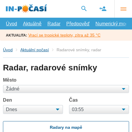
Přejít
na
hlavní
obsah
Úvod
Aktuálně
Radar
Předpověď
Numerický model
Vrací se tropické teploty, zítra až 35 °C
AKTUALITA:
Úvod
Aktuální počasí
Radarové snímky, radar
Radar, radarové snímky
Město
Den
Čas
Radary na mapě