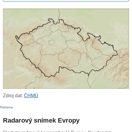
Zdroj dat:
ČHMÚ
Radarový snímek Evropy