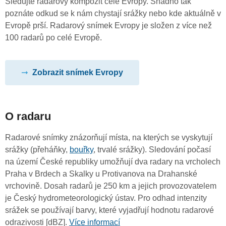
Sledujte radarový kompozit celé Evropy. Snadno tak
poznáte odkud se k nám chystají srážky nebo kde aktuálně v
Evropě prší. Radarový snímek Evropy je složen z více než
100 radarů po celé Evropě.
Zobrazit snímek Evropy
O radaru
Radarové snímky znázorňují místa, na kterých se vyskytují
srážky (přeháňky,
bouřky
, trvalé srážky). Sledování počasí
na území České republiky umožňují dva radary na vrcholech
Praha v Brdech a Skalky u Protivanova na Drahanské
vrchovině. Dosah radarů je 250 km a jejich provozovatelem
je Český hydrometeorologický ústav. Pro odhad intenzity
srážek se používají barvy, které vyjadřují hodnotu radarové
odrazivosti [dBZ].
Více informací