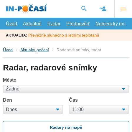
Přejít
na
hlavní
obsah
Úvod
Aktuálně
Radar
Předpověď
Numerický model
Převážně slunečno s letními teplotami
AKTUALITA:
Úvod
Aktuální počasí
Radarové snímky, radar
Radar, radarové snímky
Město
Den
Čas
Radary na mapě